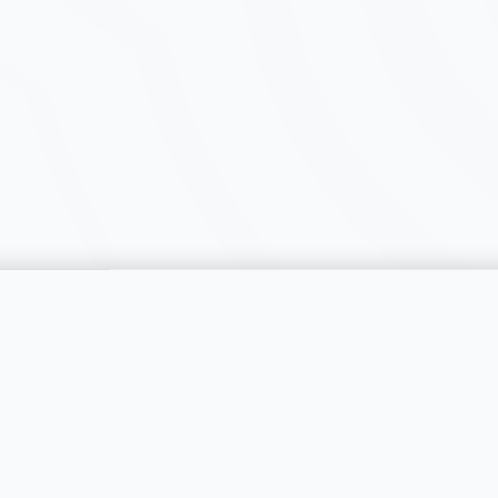
catégorie
SERVICES
RÉGIONS
Publier une annonce
Genève
Tarifs & Formules
Vaud
s catégories