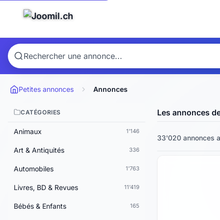
Petites annonces
Annonces
Les annonces d
CATÉGORIES
Animaux
1'146
33'020 annonces a
Art & Antiquités
336
Automobiles
1'763
Livres, BD & Revues
11'419
Bébés & Enfants
165