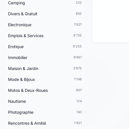
Camping
232
Divers & Gratuit
842
Electronique
1'621
Emplois & Services
4'735
Erotique
9'255
Immobilier
9'497
Maison & Jardin
3'975
Mode & Bijoux
1'148
Motos & Deux-Roues
907
Nautisme
124
Photographie
140
Rencontres & Amitié
1'921