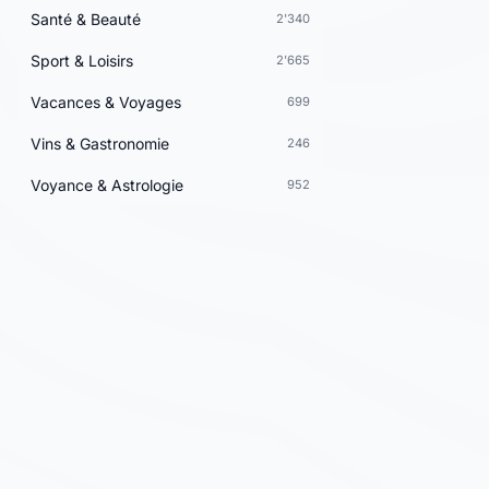
Santé & Beauté
2'340
Sport & Loisirs
2'665
Vacances & Voyages
699
Vins & Gastronomie
246
Voyance & Astrologie
952