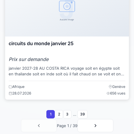
circuits du monde janvier 25
Prix sur demande
janvier 2027-28 AU COSTA RICA voyage soit en égypte soit
en thailande soit en inde soit où il fait chaud on se voit et on
décide j'habite à GEn...
Afrique
Genève
28.07.2026
656 vues
…
1
2
3
39
Page 1 / 39