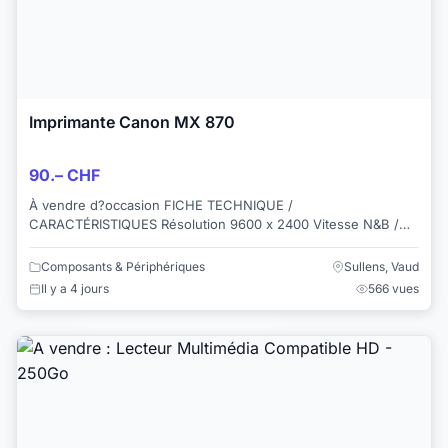
Imprimante Canon MX 870
90.– CHF
À vendre d?occasion FICHE TECHNIQUE /
CARACTÉRISTIQUES Résolution 9600 x 2400 Vitesse N&B /
couleur 9.4 ppm / 6.1 ppm Taille des gouttes 1 pl No...
Composants & Périphériques
Sullens, Vaud
Il y a 4 jours
566 vues