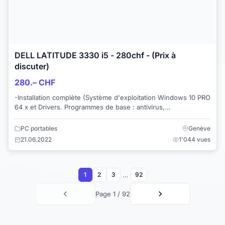
DELL LATITUDE 3330 i5 - 280chf - (Prix à
discuter)
280.– CHF
-Installation complète (Système d'exploitation Windows 10 PRO
64 x et Drivers. Programmes de base : antivirus,
nettoyeur/optimiseur, Défragmantateur ...
PC portables
Genève
21.06.2022
1'044 vues
…
1
2
3
92
Page 1 / 92