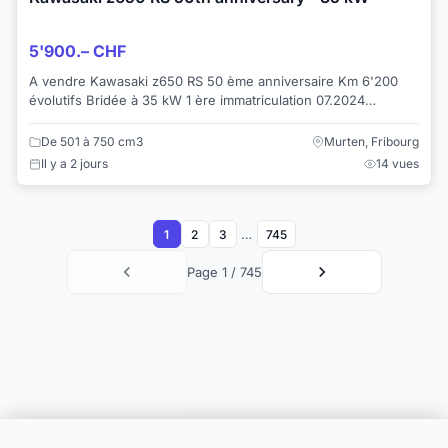
5'900.– CHF
A vendre Kawasaki z650 RS 50 ème anniversaire Km 6'200
évolutifs Bridée à 35 kW 1 ère immatriculation 07.2024
Garantie constructeur encore 1 année...
De 501 à 750 cm3
Murten, Fribourg
Il y a 2 jours
14 vues
…
1
2
3
745
Page 1 / 745