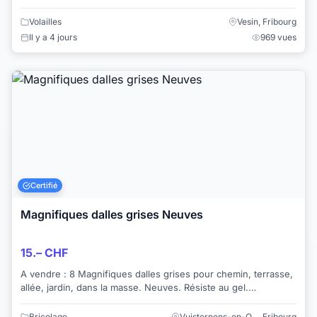
4x Panneaux pour par...
Volailles
Vesin, Fribourg
Il y a 4 jours
969 vues
Certifié
Magnifiques dalles grises Neuves
15.– CHF
A vendre : 8 Magnifiques dalles grises pour chemin, terrasse,
allée, jardin, dans la masse. Neuves. Résiste au gel.
Dimensions : 60x60cm , épaisseu...
Bricolage
Vuisternens-en-O…, Fribourg