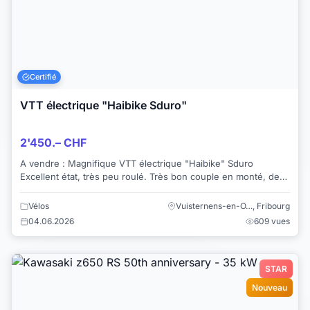
Certifié
VTT électrique "Haibike Sduro"
2'450.– CHF
A vendre : Magnifique VTT électrique "Haibike" Sduro
Excellent état, très peu roulé. Très bon couple en monté, de
quoi se faire plaisir ! Moteur...
Vélos
Vuisternens-en-O…, Fribourg
04.06.2026
609 vues
STAR
Nouveau