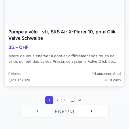
Pompe à vélo - vtt, SKS Air-X-Plorer 10, pour Clik
Valve Schwalbe
35.– CHF
Marre de vous énerver à gonfler difficilement vos roues de
vélos qui ont des valves Presta, ce système Valve Click de
Schwalbe est la solution. Si vo...
Vélos
Lausanne, Vaud
29.07.2026
91 vues
…
1
2
3
51
Page 1 / 51