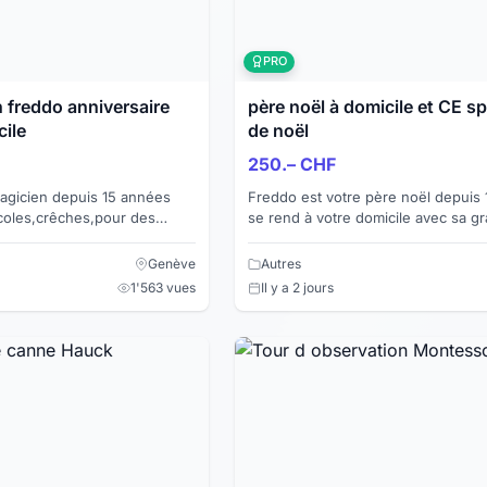
PRO
 freddo anniversaire
père noël à domicile et CE s
cile
de noël
250.– CHF
agicien depuis 15 années
Freddo est votre père noël depuis 
écoles,crêches,pour des
se rend à votre domicile avec sa g
ssis sur Genève Gex et
afin de distribuer vos cadeaux ,dist
era l'a...
chocolats ...
Genève
Autres
1'563 vues
Il y a 2 jours