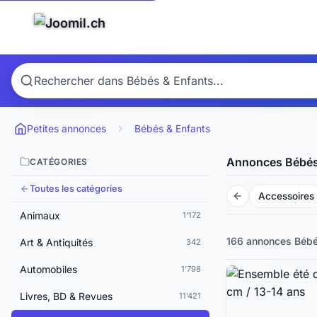
Petites annonces
Bébés & Enfants
Annonces Bébés
CATÉGORIES
Toutes les catégories
Accessoires
Animaux
1'172
166 annonces
Bébé
Art & Antiquités
342
Automobiles
1'798
Livres, BD & Revues
11'421