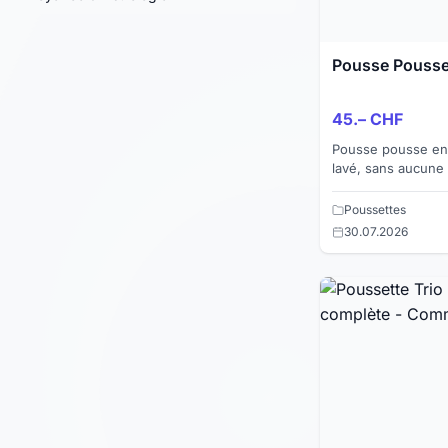
Pousse Pousse
45.– CHF
Pousse pousse en 
lavé, sans aucune 
à plusieurs hauteu
photos) Le prix ...
Poussettes
30.07.2026