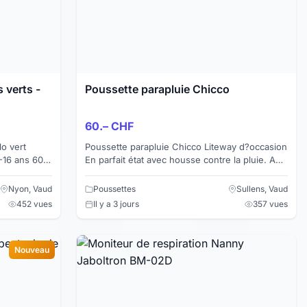
 verts -
Poussette parapluie Chicco
60.– CHF
Poussette parapluie Chicco Liteway d?occasion
15-16 ans 60%
En parfait état avec housse contre la pluie. A
prendre sur place. Prix à discuter
Nyon, Vaud
Poussettes
Sullens, Vaud
452 vues
Il y a 3 jours
357 vues
Nouveau