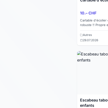
10.– CHF
Cartable d'écolier
robuste !! Propre 
revêtement inférie
un endroit comme.
Autres
29.07.2026
Escabeau tabou
enfants