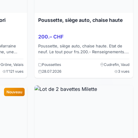
ori
Poussette, siège auto, chaise haute
200.– CHF
Marraine
Poussette, siège auto, chaise haute. Etat de
neuf. Le tout pour frs.200.- Renseignements.
que d idée
079 324 10 04
Grône, Valais
Poussettes
Cudrefin, Vaud
1'121 vues
28.07.2026
3 vues
Nouveau