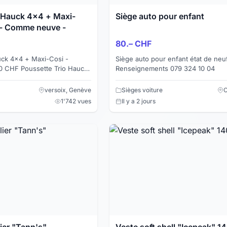
 Hauck 4x4 + Maxi-
Siège auto pour enfant
 - Comme neuve -
80.– CHF
uck 4x4 + Maxi-Cosi -
Siège auto pour enfant état de neuf
e Trio Hauck
Renseignements 079 324 10 04
 cosy Maxi-Cosi, en
sée ...
versoix, Genève
Sièges voiture
C
1'742 vues
Il y a 2 jours
ier "Tann's"
Veste soft shell "Icepeak" 1