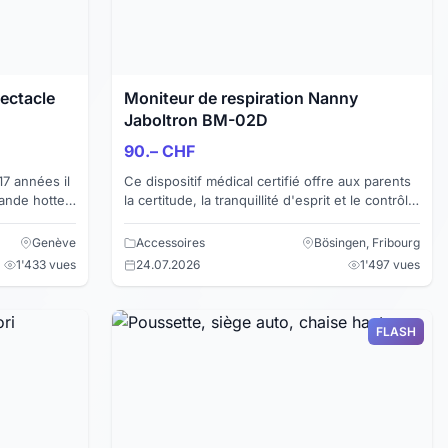
pectacle
Moniteur de respiration Nanny
Jaboltron BM-02D
90.– CHF
17 années il
Ce dispositif médical certifié offre aux parents
rande hotte
la certitude, la tranquillité d'esprit et le contrôle
ribuer ses
de la bonne respiration de leur bébé. Il survei...
Genève
Accessoires
Bösingen, Fribourg
1'433 vues
24.07.2026
1'497 vues
FLASH