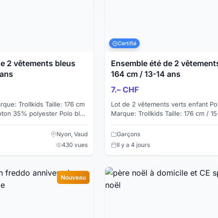
Certifié
e 2 vêtements bleus
Ensemble été de 2 vêtements
 ans
164 cm / 13-14 ans
7.– CHF
Lot de 2 vêtements verts enfant Polo vert
 35% polyester Polo bleu
Marque: Trollkids Taille: 176 cm / 
aille: 176 cm / 15-16 ans
coton 40% polyester Pull sweat hoodie avec
capuche ...
Nyon, Vaud
Garçons
430 vues
Il y a 4 jours
Nouveau