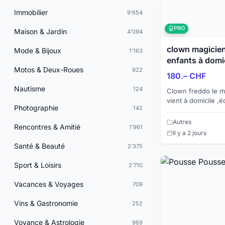
Immobilier
9'654
PRO
Maison & Jardin
4'094
clown magicien
Mode & Bijoux
1'163
enfants à domi
Motos & Deux-Roues
922
180.– CHF
Nautisme
124
Clown freddo le m
vient à domicile ,
Photographie
142
anniversaires réu
Vaud.Votre enfant s
Autres
Rencontres & Amitié
1'961
Il y a 2 jours
Santé & Beauté
2'375
Sport & Loisirs
2'710
Vacances & Voyages
709
Vins & Gastronomie
252
Voyance & Astrologie
969