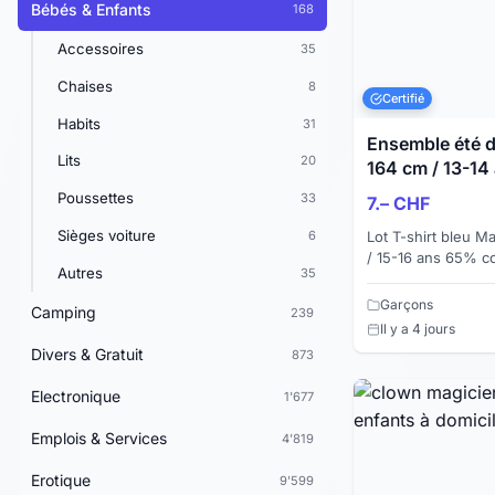
Bébés & Enfants
168
Accessoires
35
Chaises
8
Certifié
Habits
31
Ensemble été d
Lits
20
164 cm / 13-14
Poussettes
33
7.– CHF
Sièges voiture
6
Lot T-shirt bleu Marque: Trollkids Taille: 176 cm
/ 15-16 ans 65% coton
Autres
35
Marque: Trollkids T
60%...
Garçons
Camping
239
Il y a 4 jours
Divers & Gratuit
873
Electronique
1'677
Emplois & Services
4'819
Erotique
9'599