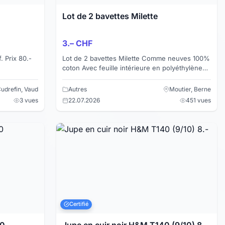
Lot de 2 bavettes Milette
3.– CHF
. Prix 80.-
Lot de 2 bavettes Milette Comme neuves 100%
coton Avec feuille intérieure en polyéthylène
Regardez aussi mes autres offres !
udrefin, Vaud
Autres
Moutier, Berne
3 vues
22.07.2026
451 vues
Certifié
40
Jupe en cuir noir H&M T140 (9/10) 8.-