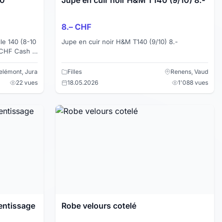
8.– CHF
le 140 (8-10
Jupe en cuir noir H&M T140 (9/10) 8.-
0 CHF Cash A
elémont, Jura
Filles
Renens, Vaud
22 vues
18.05.2026
1'088 vues
rentissage
Robe velours cotelé