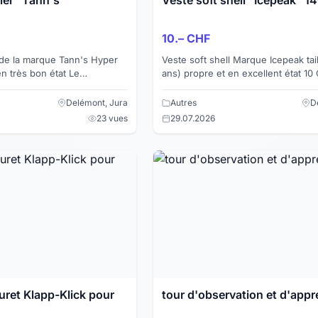
10.– CHF
 de la marque Tann's Hyper
Veste soft shell Marque Icepeak tail
en très bon état Le
ans) propre et en excellent état 1
ur est juste un peu abîmé à
venir chercher
..
Delémont, Jura
Autres
D
23 vues
29.07.2026
ret Klapp-Klick pour
tour d'observation et d'app