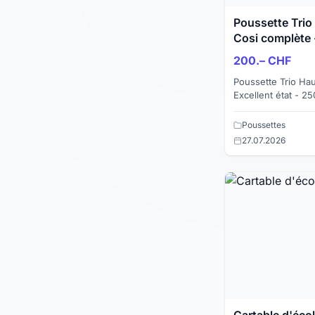
Poussette Trio
Cosi complète
200.– CHF
Poussette Trio Ha
Excellent état - 250 CHF Poussett
4x4 complète avec
excellent état. Utili
Poussettes
27.07.2026
Cartable d'écol