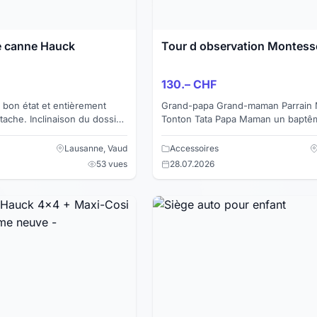
 canne Hauck
Tour d observation Montess
130.– CHF
bon état et entièrement
Grand-papa Grand-maman Parrain 
tache. Inclinaison du dossier
Tonton Tata Papa Maman un baptême, une
rs (voir les 2 premières
naissance ,un anniversaire en man
de cadeau Nous vous e...
Lausanne, Vaud
Accessoires
53 vues
28.07.2026