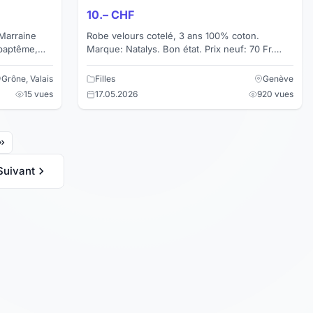
10.– CHF
Marraine
Robe velours cotelé, 3 ans 100% coton.
Marque: Natalys. Bon état. Prix neuf: 70 Fr.
 manque d
État: Faibles traces d'usure Remise: Retrait et
envoi
Grône, Valais
Filles
Genève
15 vues
17.05.2026
920 vues
Suivant