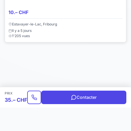
10.– CHF
Estavayer-le-Lac, Fribourg
Il y a 5 jours
1'205 vues
PRIX
Contacter
35.– CHF
Choisir une catégorie