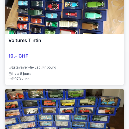
Voitures Tintin
10.– CHF
Estavayer-le-Lac, Fribourg
Il y a 5 jours
1'073 vues