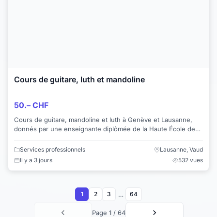
Cours de guitare, luth et mandoline
50.– CHF
Cours de guitare, mandoline et luth à Genève et Lausanne,
donnés par une enseignante diplômée de la Haute École de
Musique de Genève et de Moscou. Pou...
Services professionnels
Lausanne, Vaud
Il y a 3 jours
532 vues
…
1
2
3
64
Page 1 / 64