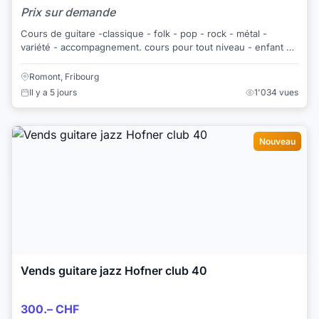
Prix sur demande
Cours de guitare -classique - folk - pop - rock - métal -
variété - accompagnement. cours pour tout niveau - enfant et
adulte. Notre succès depuis...
Romont, Fribourg
Il y a 5 jours
1'034 vues
Nouveau
Vends guitare jazz Hofner club 40
300.– CHF