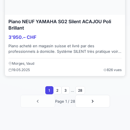
Piano NEUF YAMAHA SG2 Silent ACAJOU Poli
Brillant
3'950.– CHF
Piano acheté en magasin suisse et livré par des
professionnels à domicile. Système SILENT très pratique voire
obligatoire en appartement! N'a malheu...
Morges, Vaud
19.05.2025
826 vues
…
1
2
3
28
Page 1 / 28