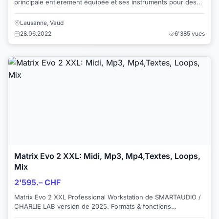
principale entierement équipée et ses instruments pour des
répétitions tous les soirs 7/7 de19h à ...
Lausanne, Vaud
28.06.2022
6'385 vues
Matrix Evo 2 XXL: Midi, Mp3, Mp4,Textes, Loops,
Mix
2'595.– CHF
Matrix Evo 2 XXL Professional Workstation de SMARTAUDIO /
CHARLIE LAB version de 2025. Formats & fonctions
reconnues: Mp3, Mp4, Wav, Vidéo, Textes....