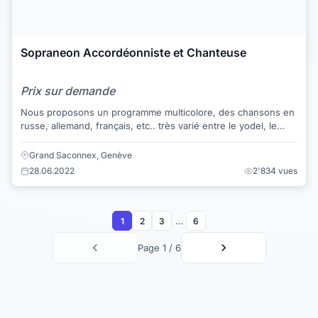
Sopraneon Accordéonniste et Chanteuse
Prix sur demande
Nous proposons un programme multicolore, des chansons en
russe, allemand, français, etc.. très varié entre le yodel, le
cabaret, et la chanson frança...
Grand Saconnex, Genève
28.06.2022
2'834 vues
…
1
2
3
6
Page 1 / 6