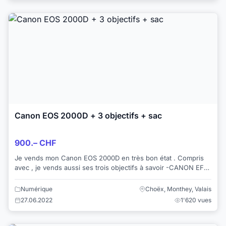
Canon EOS 2000D + 3 objectifs + sac
900.– CHF
Je vends mon Canon EOS 2000D en très bon état . Compris
avec , je vends aussi ses trois objectifs à savoir -CANON EF-S
18-55mm f/3.5-5.6 IS STM -CAN...
Numérique
Choëx, Monthey, Valais
27.06.2022
1'620 vues