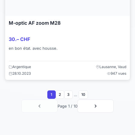
M-optic AF zoom M28
30.– CHF
en bon état. avec housse.
Argentique
Lausanne, Vaud
28.10.2023
947 vues
…
1
2
3
10
Page 1 / 10