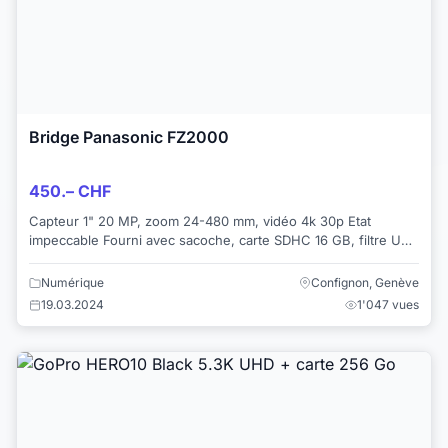
Bridge Panasonic FZ2000
450.– CHF
Capteur 1" 20 MP, zoom 24-480 mm, vidéo 4k 30p Etat
impeccable Fourni avec sacoche, carte SDHC 16 GB, filtre UV,
pare-soleil, courroie, chargeur e...
Numérique
Confignon, Genève
19.03.2024
1'047 vues