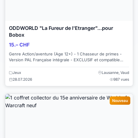
ODDWORLD "La Fureur de l'Etranger"...pour
Bobox
15.– CHF
Genre Action/aventure (Age 12+) - 1 Chasseur de primes -
Version PAL Française intégrale - EXCLUSIF et compatible
Xbox Series X en bref "pépite"...
Jeux
Lausanne, Vaud
28.07.2026
987 vues
Nouveau