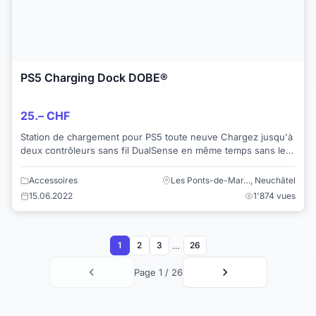
PS5 Charging Dock DOBE®
25.– CHF
Station de chargement pour PS5 toute neuve Chargez jusqu'à
deux contrôleurs sans fil DualSense en même temps sans les
connecter à votre console P...
Accessoires
Les Ponts-de-Mar…, Neuchâtel
15.06.2022
1'874 vues
…
1
2
3
26
Page 1 / 26