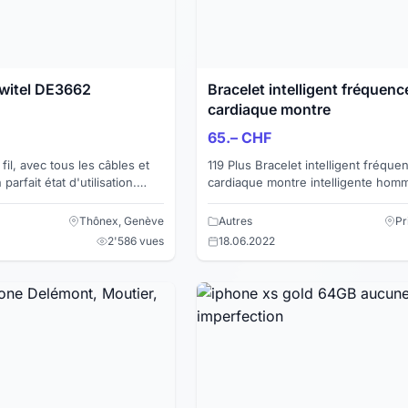
Switel DE3662
Bracelet intelligent fréquenc
cardiaque montre
65.– CHF
il, avec tous les câbles et
119 Plus Bracelet intelligent fréque
arfait état d'utilisation.
cardiaque montre intelligente hom
 Cause double emploi.
sport bracelets de montre étanche
Android avec réveil ...
Thônex, Genève
Autres
Pr
2'586 vues
18.06.2022