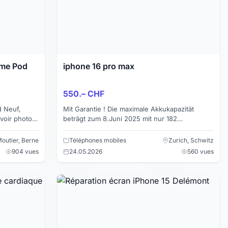
 me Pod
iphone 16 pro max
550.– CHF
 Neuf,
Mit Garantie ! Die maximale Akkukapazität
 voir photos
beträgt zum 8.Juni 2025 mit nur 182
Ladezyklen immer noch 100%. Die garantie gilt
bis zum 4. Oktober 2026....
outier, Berne
Téléphones mobiles
Zurich, Schwitz
904 vues
24.05.2026
560 vues