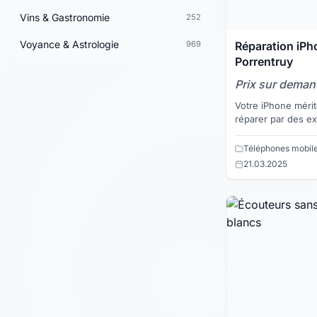
Vins & Gastronomie
252
Voyance & Astrologie
Réparation iPh
969
Porrentruy
Prix sur dema
Votre iPhone mérite
réparer par des expert
cassé ? Une batteri
? Un pr...
Téléphones mobil
21.03.2025