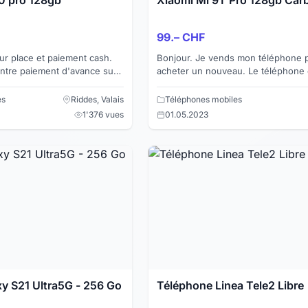
99.– CHF
ur place et paiement cash.
Bonjour. Je vends mon téléphone 
ontre paiement d'avance sur
acheter un nouveau. Le téléphone 
. Envois 10frs
état avec des signes visibles d'utili
Acheté il y a 3 ans e...
es
Riddes, Valais
Téléphones mobiles
1'376 vues
01.05.2023
y S21 Ultra5G - 256 Go
Téléphone Linea Tele2 Libre