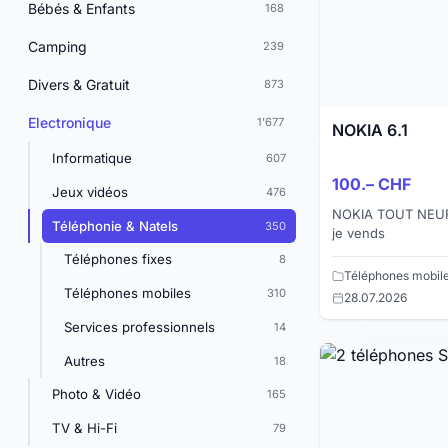
Bébés & Enfants
168
Camping
239
Divers & Gratuit
873
Electronique
1'677
NOKIA 6.1
Informatique
607
100.– CHF
Jeux vidéos
476
NOKIA TOUT NEUF 
Téléphonie & Natels
350
je vends
Téléphones fixes
8
Téléphones mobil
Téléphones mobiles
310
28.07.2026
Services professionnels
14
Autres
18
Photo & Vidéo
165
TV & Hi-Fi
79