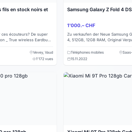
fils en stock noirs et
Samsung Galaxy Z Fold 4 D
1'000.– CHF
r ces écouteurs? De super
Zu verkaufen der Neue Samsung Ga
son _ True wireless Eardbuds
4, 512GB, 12GB RAM, Original Ver
iliser aussi sur ordinateur,
dabei mit Garantie + Samsung Cove
S Pen, 24 Monate Gar...
Vevey, Vaud
Téléphones mobiles
Saas-
1'172 vues
15.11.2022
0 pro 128gb
Xiaomi Mi 9T Pro 128gb Car