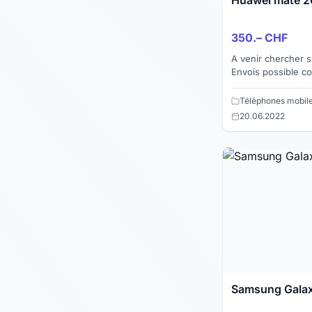
350.– CHF
A venir chercher s
Envois possible c
Twint ou virement bancaire
supplémentaire....
Téléphones mobil
20.06.2022
Samsung Galax