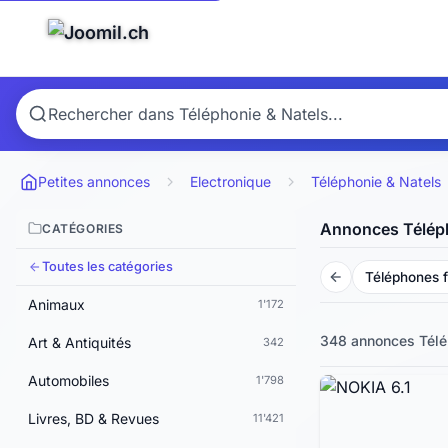
Petites annonces
Electronique
Téléphonie & Natels
Annonces Téléph
CATÉGORIES
Toutes les catégories
Téléphones f
Animaux
1'172
348 annonces
Télé
Art & Antiquités
342
Automobiles
1'798
Livres, BD & Revues
11'421