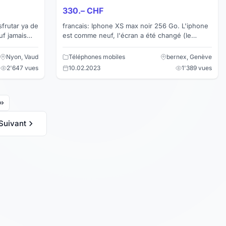
330.– CHF
sfrutar ya de
francais: Iphone XS max noir 256 Go. L'iphone
est comme neuf, l'écran a été changé (le
blister de protection est encore présent sur
l'écran)et l...
Nyon, Vaud
Téléphones mobiles
bernex, Genève
2'647 vues
10.02.2023
1'389 vues
Suivant