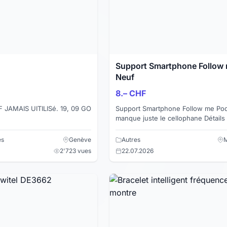
Support Smartphone Follow
Neuf
8.– CHF
JAMAIS UITILISé. 19, 09 GO
Support Smartphone Follow me Pod
manque juste le cellophane Détails
Valeur environ 40.-
Regardez aussi mes autres offres!
es
Genève
Autres
M
2'723 vues
22.07.2026