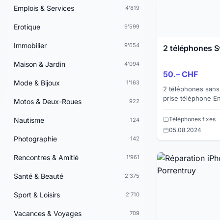
Emplois & Services
4'819
Erotique
9'599
Immobilier
9'654
2 téléphones 
Maison & Jardin
4'094
50.– CHF
Mode & Bijoux
1'163
2 téléphones sans f
prise téléphone En p
Motos & Deux-Roues
922
Très peu utilisés.
Téléphones fixes
Nautisme
124
05.08.2024
Photographie
142
Rencontres & Amitié
1'961
Santé & Beauté
2'375
Sport & Loisirs
2'710
Vacances & Voyages
709