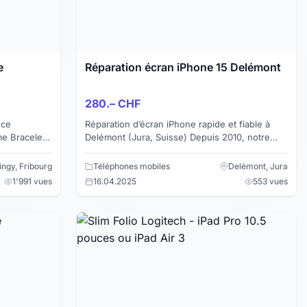
e
Réparation écran iPhone 15 Delémont
280.– CHF
nce
Réparation d’écran iPhone rapide et fiable à
me Bracelet
Delémont (Jura, Suisse) Depuis 2010, notre
 Smartwatch
shop vous propose des réparations express
pour tous modèles ...
ingy, Fribourg
Téléphones mobiles
Delémont, Jura
1'991 vues
16.04.2025
553 vues