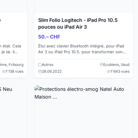
e
Slim Folio Logitech - iPad Pro 10.5
pouces ou iPad Air 3
50.– CHF
 état. Cela
Étui avec clavier Bluetooth intégré, pour iPad
e lai. Il
Air 3 ou iPad Pro 10.5. pour transformer son
es rien !
iPad en un mini ordinateur portable, en 1 geste
et moins l...
rême, Fribourg
Autres
Ecublens, Vaud
1'138 vues
26.06.2022
1'643 vues