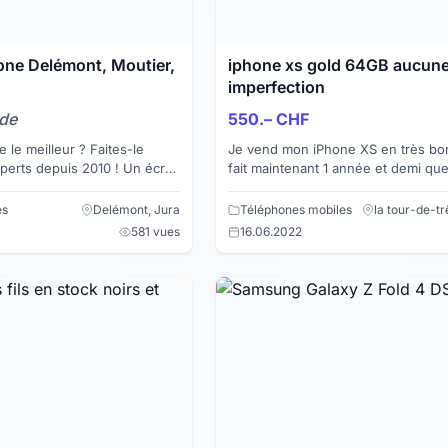
one Delémont, Moutier,
iphone xs gold 64GB aucun
imperfection
nde
550.– CHF
 le meilleur ? Faites-le
Je vend mon iPhone XS en très bon
s depuis 2010 ! Un écran
fait maintenant 1 année et demi que j
e qui ne tient plus la charge
n'es jamais tombé il n'a pas de griff
C'est une t...
es
Delémont, Jura
Téléphones mobiles
la tour-de-t
581 vues
16.06.2022