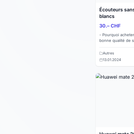
Écouteurs sans 
blancs
30.– CHF
- Pourquoi achete
bonne qualité de 
A40 pro - Peut s'ut
jeux, compat...
Autres
13.01.2024
Huawei mate 2