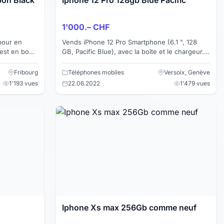
1'000.– CHF
pour en
Vends iPhone 12 Pro Smartphone (6.1 ", 128
est en bon
GB, Pacific Blue), avec la boîte et le chargeur.
sation.
En plus, 1 coque apple en silicone noire, 1
coque transpa...
Fribourg
Téléphones mobiles
Versoix, Genève
1'193 vues
22.06.2022
1'479 vues
Iphone Xs max 256Gb comme neuf