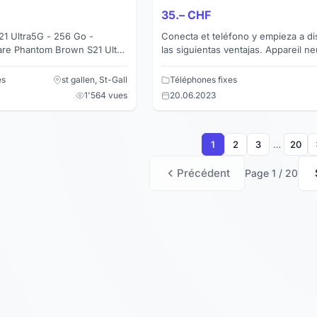
35.– CHF
1 Ultra5G - 256 Go -
Conecta et teléfono y empieza a di
las siguientas ventajas. Appareil neuf jamais
uillé. Condition excellente,
utilisé.
es
st gallen, St-Gall
Téléphones fixes
1'564 vues
20.06.2023
1
2
3
…
20
Précédent
Page 1 / 20