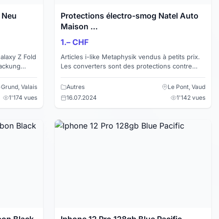
S Neu
Protections électro-smog Natel Auto
Maison ...
1.– CHF
laxy Z Fold
Articles i-like Metaphysik vendus à petits prix.
packung
Les converters sont des protections contre
r Original +
l'électro-smog qui nous entoure. On les pose
partout. Je ...
Grund, Valais
Autres
Le Pont, Vaud
1'174 vues
16.07.2024
1'142 vues
bon Black
Iphone 12 Pro 128gb Blue Pacific