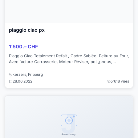
piaggio ciao px
1'500.– CHF
Piaggio Ciao Totalement Refait , Cadre Sablée, Peiture au Four,
Avec facture Carrosserie, Moteur Réviser, pot ,pneus,
Pédalier,Lampe AV+AR Sont Neuf e...
kerzers, Fribourg
28.06.2022
5'618 vues