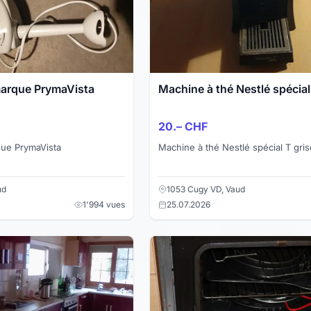
marque PrymaVista
Machine à thé Nestlé spécial
20.– CHF
ue PrymaVista
Machine à thé Nestlé spécial T gris
ud
1053 Cugy VD, Vaud
1'994 vues
25.07.2026