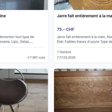
ine
Jarre fait entièrement à la m
75.– CHF
demonton tout type de
Jarre fait entièrement à la main, N
forama, Lipo, Getaz,
État: Faibles traces d'usure Type de
discuter
e p...
Genève
1'387 vues
17.05.2026