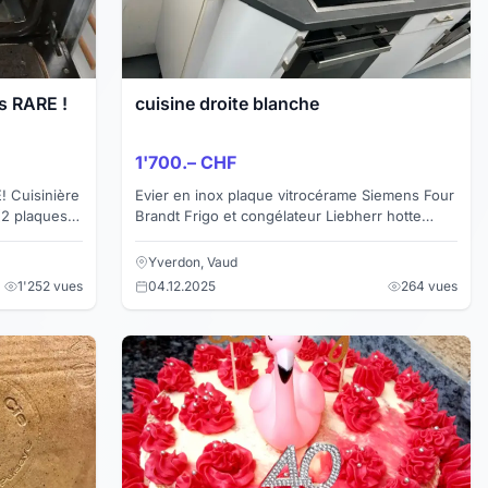
s RARE !
cuisine droite blanche
1'700.– CHF
re
Evier en inox plaque vitrocérame Siemens Four
Brandt Frigo et congélateur Liebherr hotte
s gaz)
Brandt Lave-vaiselle Electrolux Promaison/
ProTravail...
Yverdon, Vaud
1'252 vues
04.12.2025
264 vues