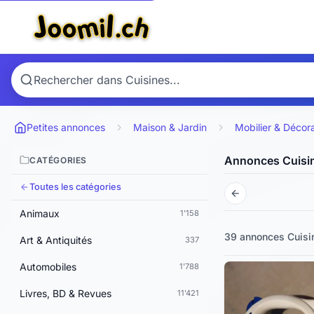
Petites annonces
Maison & Jardin
Mobilier & Décor
Annonces Cuisi
CATÉGORIES
Toutes les catégories
Animaux
1'158
39 annonces
Cuisi
Art & Antiquités
337
Automobiles
1'788
Livres, BD & Revues
11'421