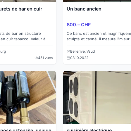
rets de bar en cuir
Un banc ancien
800.– CHF
ts de bar en structure
Ce banc est ancien et magnifiquem
uir tabacco. Valeur à
sculpté et canné. Il mesure 2m sur 70cm. Il est
unique. A prendre sur place.
ourg
Bellerive, Vaud
451 vues
08.10.2022
epose ustensile, unique,
cuisinière electrique