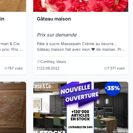
ain
Gâteau maison
Prix sur demande
orman & Cie.
Pâte à sucre Massepain Crème au beurre...
 prix: Prix à
Gãteau maison fait avec mon ❤ de maman. Prix
raisonnable. Merci de me contacter.
Conthey, Valais
767 vues
22.06.2022
1'371 vues