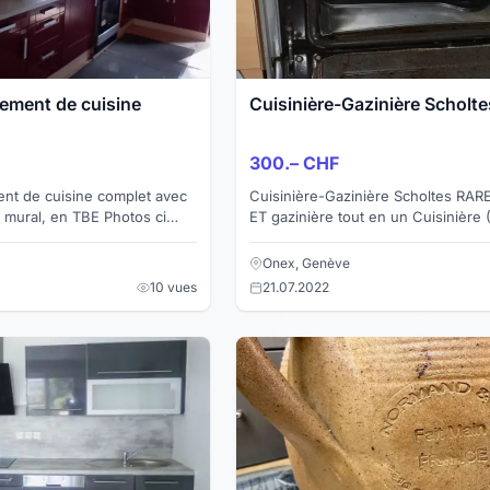
ement de cuisine
Cuisinière-Gazinière Scholte
300.– CHF
nt de cuisine complet avec
Cuisinière-Gazinière Scholtes RARE! Cuisiniè
 mural, en TBE Photos ci
ET gazinière tout en un Cuisinière (2 plaques
500.--
électriques) et Gazinière (2 plaque
Scholtes ...
Onex, Genève
10 vues
21.07.2022