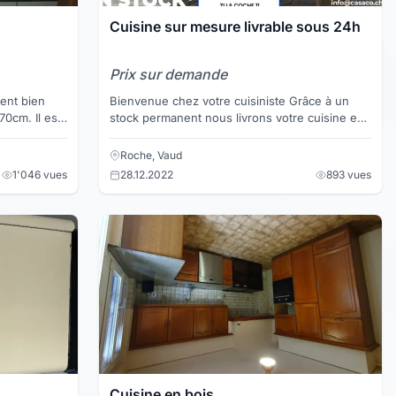
Cuisine sur mesure livrable sous 24h
Prix sur demande
ent bien
Bienvenue chez votre cuisiniste Grâce à un
stock permanent nous livrons votre cuisine en
24h Toutes nos cuisines sur mesure sont au
meilleur pri...
Roche, Vaud
1'046 vues
28.12.2022
893 vues
Cuisine en bois