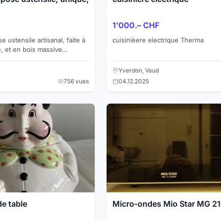
1'000.– CHF
e ustensile artisanal, faite à
cuisinièere electrique Therma
, et en bois massive
isations diverses que vous
.
Yverdon, Vaud
756 vues
04.12.2025
de table
Micro-ondes Mio Star MG 2