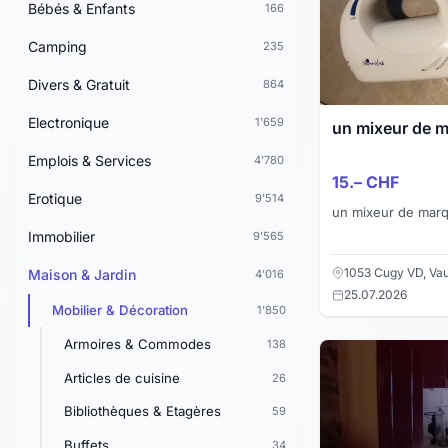
Bébés & Enfants
166
Camping
235
Divers & Gratuit
864
Electronique
1'659
un mixeur de 
Emplois & Services
4'780
15.– CHF
Erotique
9'514
un mixeur de marq
Immobilier
9'565
1053 Cugy VD, Va
Maison & Jardin
4'016
25.07.2026
Mobilier & Décoration
1'850
Armoires & Commodes
138
Articles de cuisine
26
Bibliothèques & Etagères
59
Buffets
34