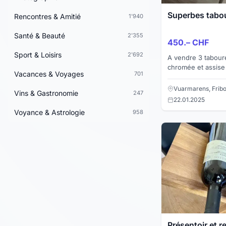
Superbes tabou
Rencontres & Amitié
1'940
Santé & Beauté
2'355
450.– CHF
Sport & Loisirs
2'692
A vendre 3 taboure
chromée et assise en c
Vacances & Voyages
701
neuf CHF 1140.00
Vuarmarens, Frib
Vins & Gastronomie
247
22.01.2025
Voyance & Astrologie
958
Présentoir et r