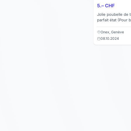
5.– CHF
Jolie poubelle de 
parfait état (Pour brocantes) prix à discuter -
pas d'envoi
Onex, Genève
08.10.2024