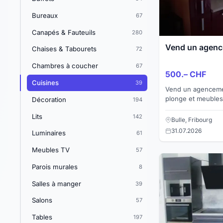
Bureaux
67
Canapés & Fauteuils
280
Vend un agenc
Chaises & Tabourets
72
Chambres à coucher
67
500.– CHF
Cuisines
39
Vend un agenceme
plonge et meubles
Décoration
194
jointes, cédé Frs.
Lits
142
Bulle, Fribourg
31.07.2026
Luminaires
61
Meubles TV
57
Parois murales
8
Salles à manger
39
Salons
57
Tables
197