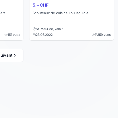
5.– CHF
art.
6couteaux de cuisine Lou laguiole
St-Maurice, Valais
151 vues
23.06.2022
1'359 vues
uivant