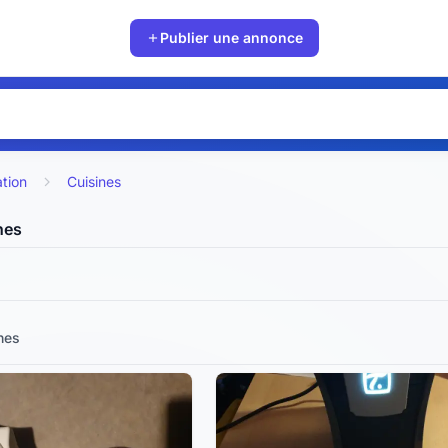
Publier une annonce
ation
Cuisines
nes
nes