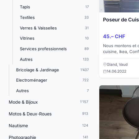
Tapis
17
Textiles
33
Poseur de Cuis
Verres & Vaisselles
31
45.– CHF
Vitrines
10
Nous montons et 
Services professionnels
89
cuisine, Ikea, Con
Bellmere, etc... Pose de cuisine: Montages des
Autres
133
meubles Montag
Gland, Vaud
Bricolage & Jardinage
1'437
14.06.2022
Electroménager
722
Autres
7
Mode & Bijoux
1'157
Motos & Deux-Roues
913
Nautisme
124
Photographie
141