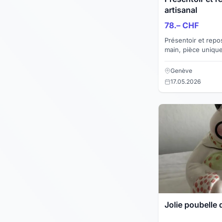
artisanal
78.– CHF
Présentoir et repos
main, pièce unique
(Chêne). Pour util
pouvez imaginer,..
Genève
17.05.2026
Jolie poubelle 