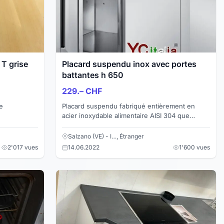
 T grise
Placard suspendu inox avec portes
battantes h 650
229.– CHF
e
Placard suspendu fabriqué entièrement en
acier inoxydable alimentaire AISI 304 que
s'accroche facilement au mur. Étagère
intermédiaire réglable pou...
Salzano (VE) - I…, Étranger
2'017 vues
14.06.2022
1'600 vues