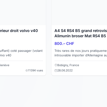
érieur droit volvo v40
A4 S4 RS4 B5 grand retrovi
Alimunin broser Mat RS4 B5
800.– CHF
uffant) coté passager (volant
Très rares de nos jours pratiqueme
olvo v40
introuvable importer d’Allemagne a
OEM Grand rétroviseur coque alum
brossé Mat RS4 Pour A4 S4 RS4 ...
 Genève
Bobigny, France
1'094 vues
28.06.2022