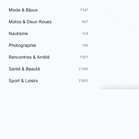
Mode & Bijoux
1'147
Motos & Deux-Roues
907
Nautisme
124
Photographie
140
Rencontres & Amitié
1'921
Santé & Beauté
2'340
Sport & Loisirs
2'665
Vacances & Voyages
700
Vins & Gastronomie
246
Choisir une 
Voyance & Astrologie
952