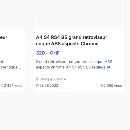
seur
A4 S4 RS4 B5 grand retroviseur
coque ABS aspects Chromé
320.– CHF
nt
Grand rétroviseur coque en plastique ABS
uthentique
aspects chromé A4 S4 RS4 B5 réglage et
inium
dégivrage électrique en très bonne état pas de
rayure pas d'eclat sur ...
Bobigny, France
2'427 vues
28.06.2022
2'066 vues