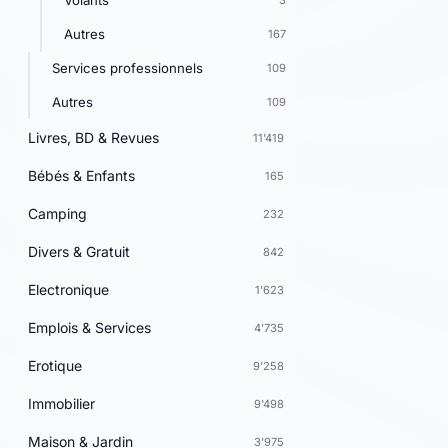
Volants
3
Autres
167
Services professionnels
109
Autres
109
Livres, BD & Revues
11'419
Bébés & Enfants
165
Camping
232
Divers & Gratuit
842
Electronique
1'623
Emplois & Services
4'735
Erotique
9'258
Immobilier
9'498
Maison & Jardin
3'975