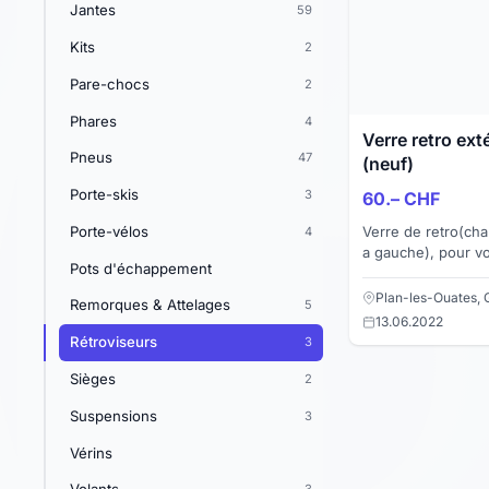
Jantes
59
Kits
2
Pare-chocs
2
Phares
4
Verre retro ext
Pneus
47
(neuf)
Porte-skis
3
60.– CHF
Verre de retro(cha
Porte-vélos
4
a gauche), pour v
Pots d'échappement
Plan-les-Ouates,
Remorques & Attelages
5
13.06.2022
Rétroviseurs
3
Sièges
2
Suspensions
3
Vérins