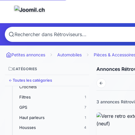
Ailerons
Amplificateurs
2
Arceaux de sécurité
1
Autoradios & CD & K7
3
Batteries
3
Petites annonces
Automobiles
Pièces & Accessoire
Calandres
3
Carburateurs
1
Annonces Rétro
CATÉGORIES
Chaînes à neige
16
Toutes les catégories
Crochets
Filtres
1
3 annonces
Rétrov
GPS
7
Haut parleurs
1
Housses
4