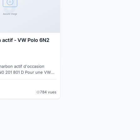
n actif - VW Polo 6N2
charbon actif d'occasion
801 D Pour une VW
ossible en
784 vues