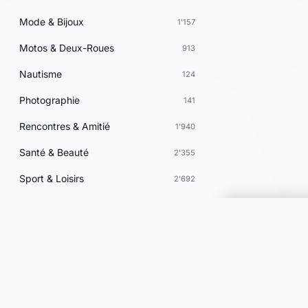
Mode & Bijoux
1'157
Motos & Deux-Roues
913
Nautisme
124
Photographie
141
Rencontres & Amitié
1'940
Santé & Beauté
2'355
Sport & Loisirs
2'692
Vacances & Voyages
701
Vins & Gastronomie
247
Choisir une 
Voyance & Astrologie
958