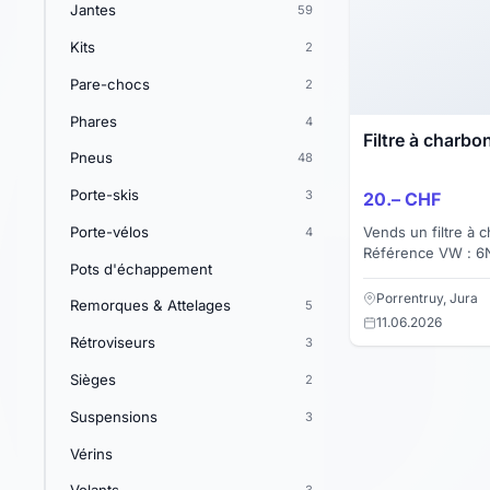
Jantes
59
Kits
2
Pare-chocs
2
Phares
4
Filtre à charbo
Pneus
48
Porte-skis
3
20.– CHF
Vends un filtre à 
Porte-vélos
4
Référence VW : 6N0 201 
Pots d'échappement
Polo 6N2 1.6 GTI 125 ch Envoi p
Suisse ou en Fr...
Porrentruy, Jura
Remorques & Attelages
5
11.06.2026
Rétroviseurs
3
Sièges
2
Suspensions
3
Vérins