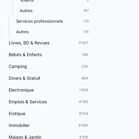
Volants
3
Autres
167
Services professionnels
113
Autres
116
Livres, BD & Revues
11'421
Bébés & Enfants
166
Camping
235
Divers & Gratuit
864
Electronique
1'659
Emplois & Services
4'780
Erotique
9'514
Immobilier
9'565
Maison & Jardin
4'016