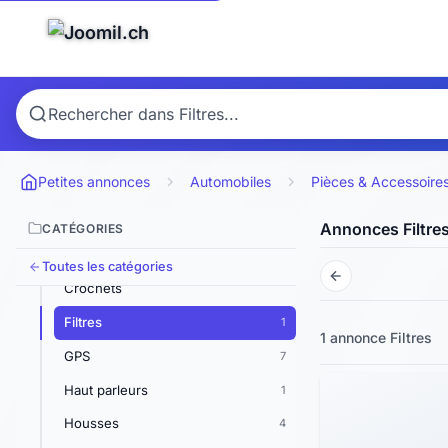
Ailerons
Amplificateurs
2
Arceaux de sécurité
1
Autoradios & CD & K7
3
Batteries
3
Petites annonces
Automobiles
Pièces & Accessoire
Calandres
3
Carburateurs
1
Annonces Filtre
CATÉGORIES
Chaînes à neige
16
Toutes les catégories
Crochets
Filtres
1
1 annonce
Filtres
GPS
7
Haut parleurs
1
Housses
4