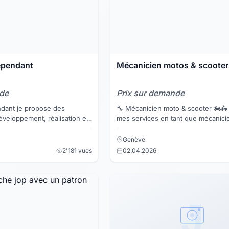
dépendant
Mécanicien motos & scooter
nde
Prix sur demande
opose des
🔧 Mécanicien moto & scooter 🏍️🛵 Je propos
éveloppement, réalisation et
mes services en tant que mécanici
ystèmes en mécatroniques
motos et scooters. ✔️ Réparation ✔️ Entretien ✔️
e...
Diagnosti...
Genève
2'181 vues
02.04.2026