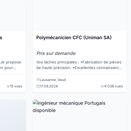
s
Polymécanicien CFC (Uniman SA)
Prix sur demande
e
Vos tâches principales : •Fabrication de pièces
en pour
de haute précision. •Excellentes connaissance
dans le tournage, fraisage et rectifiage en
convent...
Lausanne, Vaud
15 vues
17.09.2024
4'038 vues