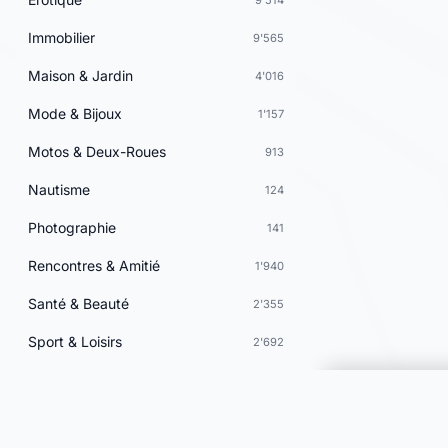
Immobilier
9'565
Maison & Jardin
4'016
Mode & Bijoux
1'157
Motos & Deux-Roues
913
Nautisme
124
Photographie
141
Rencontres & Amitié
1'940
Santé & Beauté
2'355
Sport & Loisirs
2'692
Vacances & Voyages
701
Vins & Gastronomie
247
Choisir une 