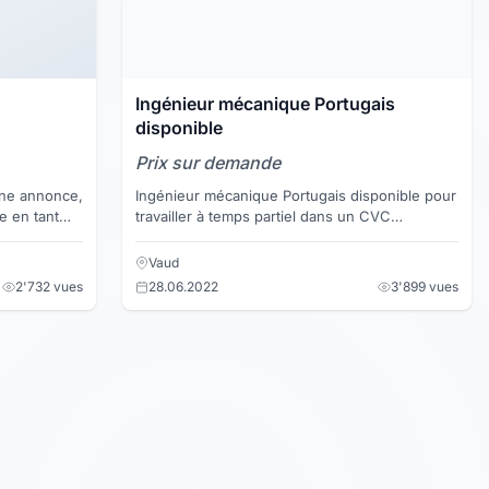
Ingénieur mécanique Portugais
disponible
Prix sur demande
Ingénieur mécanique Portugais disponible pour
e en tant
travailler à temps partiel dans un CVC
ile. Je
(chauffage, ventilation et climatisation)
Entreprise de construct...
Vaud
2'732 vues
28.06.2022
3'899 vues