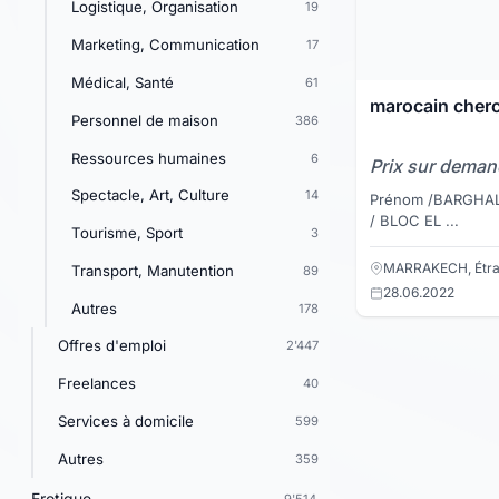
Logistique, Organisation
19
Marketing, Communication
17
Médical, Santé
61
Personnel de maison
386
Ressources humaines
6
Prix sur dema
Spectacle, Art, Culture
14
Prénom /BARGHAL Nom / BOUJ
/ BLOC EL ...
Tourisme, Sport
3
MARRAKECH, Étra
Transport, Manutention
89
28.06.2022
Autres
178
Offres d'emploi
2'447
Freelances
40
Services à domicile
599
Autres
359
Erotique
9'514