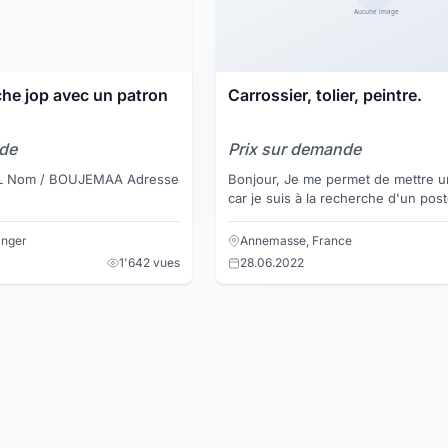
marocain cherche jop avec un patron
Carrossier, tolier, peintre.
nde
Prix sur demande
EMAA Adresse
Bonjour, Je me permet de mettre une annonce,
car je suis à la recherche d'un post
que carrossier /peintre, en automob
Jeune mo...
nger
Annemasse, France
1'642 vues
28.06.2022