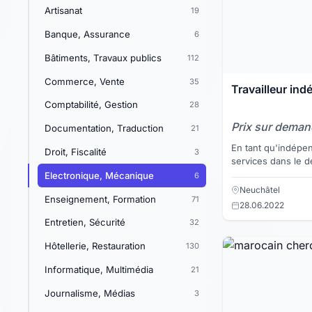
Artisanat
19
Banque, Assurance
6
Bâtiments, Travaux publics
112
Commerce, Vente
35
Travailleur in
Comptabilité, Gestion
28
Prix sur dema
Documentation, Traduction
21
En tant qu'indépendant je pr
Droit, Fiscalité
3
services dans le d
intégration des s
Electronique, Mécanique
6
incluant la partie él
Neuchâtel
Enseignement, Formation
71
28.06.2022
Entretien, Sécurité
32
Hôtellerie, Restauration
130
Informatique, Multimédia
21
Journalisme, Médias
3