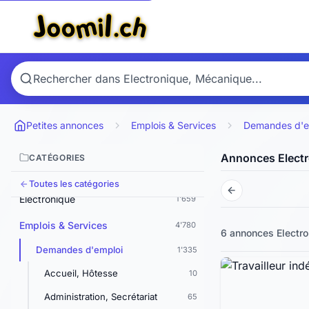
Animaux
1'158
Art & Antiquités
337
Automobiles
1'788
Livres, BD & Revues
11'421
Bébés & Enfants
166
Petites annonces
Emplois & Services
Demandes d'e
Camping
235
Annonces Elect
CATÉGORIES
Divers & Gratuit
864
Toutes les catégories
Electronique
1'659
Emplois & Services
4'780
6 annonces
Electr
Demandes d'emploi
1'335
Accueil, Hôtesse
10
Administration, Secrétariat
65