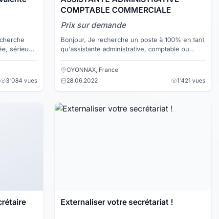
COMPTABLE COMMERCIALE
Prix sur demande
cherche
Bonjour, Je recherche un poste à 100% en tant
ée, sérieuse
qu'assistante administrative, comptable ou
 français et
commerciale sur Vevey ou alentours.
Connaissance de la ...
OYONNAX, France
3'084 vues
28.06.2022
1'421 vues
rétaire
Externaliser votre secrétariat !