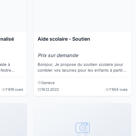
nalisé
Aide scolaire - Soutien
Prix sur demande
aide à
Bonjour, Je propose du soutien scolaire pour
e
combler vos lacunes pour les enfants à partir
hes
de l'école primaire jusqu'à l'ECG ou autre
école. Je suis ...
Genève
1'619 vues
16.12.2022
1'654 vues