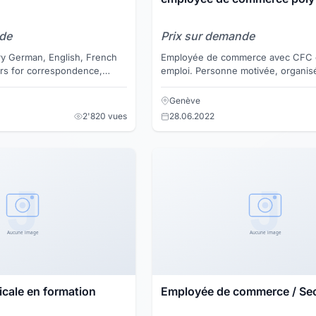
nde
Prix sur demande
ry German, English, French
Employée de commerce avec CFC 
urs for correspondence,
emploi. Personne motivée, organis
l arrangements etc.
et souriante. Langues maternelles :
portugais + ang...
Genève
2'820 vues
28.06.2022
icale en formation
Employée de commerce / Sec