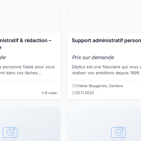
istratif & rédaction –
Support administratif person
e
nde
Prix sur demande
 personne fiable pour vous
Dilytics est une fiduciaire qui vous 
ent dans vos tâches
réaliser vos ambitions depuis 1999. Notr
ocuments ou projets ?
équipe s’occupe de toutes vos tâc
es économ...
administratives afin de...
Chêne-Bougeries, Genève
6 vues
25.11.2022