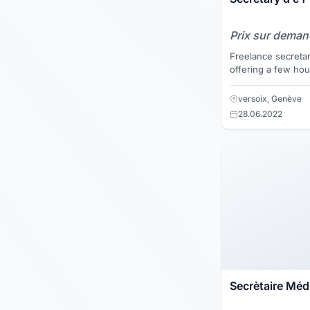
Prix sur dema
Freelance secreta
offering a few ho
translations, trave
versoix, Genève
28.06.2022
Secrètaire Méd