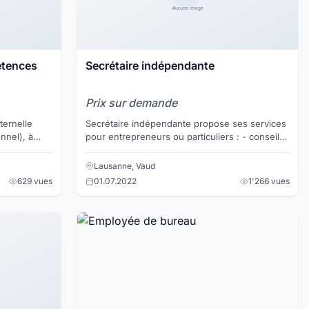
étences
Secrétaire indépendante
Prix sur demande
ternelle
Secrétaire indépendante propose ses services
nnel), à
pour entrepreneurs ou particuliers : - conseil
mment dans
et organisation de votre bureau ou documents
- petite c...
Lausanne, Vaud
629 vues
01.07.2022
1'266 vues