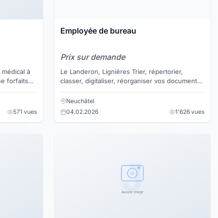
Employée de bureau
Prix sur demande
t médical à
Le Landeron, Lignières Trier, répertorier,
 forfaits
classer, digitaliser, réorganiser vos documents,
gestion de l'économat, je suis celle qu'il vous
faut ...
Neuchâtel
571 vues
04.02.2026
1'626 vues