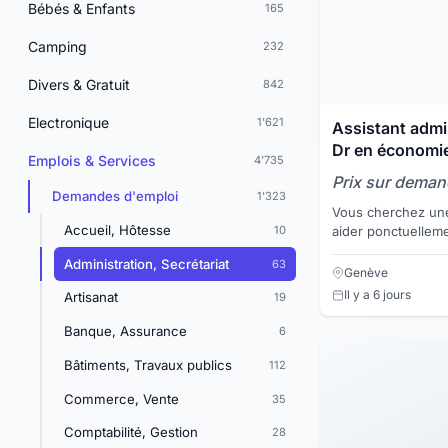
Bébés & Enfants
165
Camping
232
Divers & Gratuit
842
Electronique
1'621
Assistant admin
Dr en économi
Emplois & Services
4'735
Prix sur dema
Demandes d'emploi
1'323
Vous cherchez une
Accueil, Hôtesse
10
aider ponctuellem
administratives, d
Administration, Secrétariat
63
Docteur en scienc
Genève
Il y a 6 jours
Artisanat
19
Banque, Assurance
6
Bâtiments, Travaux publics
112
Commerce, Vente
35
Comptabilité, Gestion
28