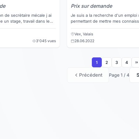
nde
Prix sur demande
on de secrètaire mécale j ai
Je suis a la recherche d'un emploi
e un stage, travail dans le
permettant de mettre mes connais
e sur le terrain. je vis
professionnelles au service d'un 
potentiel. J'ai de bonnes ...
Vex, Valais
3'045 vues
28.06.2022
1
2
3
4
Précédent
S
Page 1 / 4