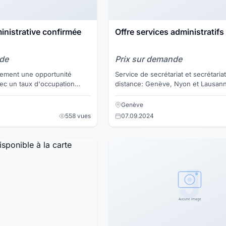
inistrative confirmée
Offre services administratifs
nde
Prix sur demande
vement une opportunité
Service de secrétariat et secrétaria
ec un taux d'occupation
distance: Genève, Nyon et Lausanne
mensuels. Création de documents et courriers
dmini...
divers, ra...
Genève
558 vues
07.09.2024