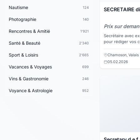
Nautisme
124
SECRETAIRE dis
Photographie
140
Prix sur dema
Rencontres & Amitié
1'921
Secrétaire avec ex
pour rédiger vos co
Santé & Beauté
2'340
secrétariat, votre 
très flexible ...
Sport & Loisirs
Chamoson, Valais
2'665
05.02.2026
Vacances & Voyages
699
Vins & Gastronomie
246
Voyance & Astrologie
952
Secretary d e f