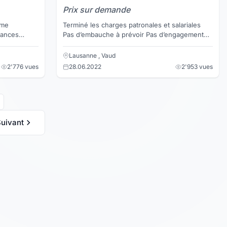
Prix sur demande
 me
Terminé les charges patronales et salariales
sances
Pas d’embauche à prévoir Pas d’engagement
employeur
sur la durée Pas de congés payés Non
seulement vous gag...
Lausanne , Vaud
2'776 vues
28.06.2022
2'953 vues
uivant