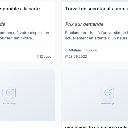
ponible à la carte
Travail de secrétariat à domic
nde
Prix sur demande
périence à votre disposition
Étudiante en droit à l'université de
urrier, tenir votre
actuellement en attente d'un heur
réception etc... disponible et
événement, je suis à la recherche 
travaux de secrétari...
Attalens, Fribourg
12 vues
28.06.2022
employée de commerce poly