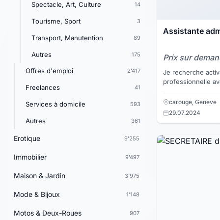
Spectacle, Art, Culture
14
Tourisme, Sport
3
Assistante adm
Transport, Manutention
89
Autres
175
Prix sur dema
Offres d'emploi
2'417
Je recherche acti
professionnelle av
Freelances
41
70%. 20 ans d'expérience professionnelle
dans l'assistanat a
carouge, Genève
Services à domicile
593
29.07.2024
Autres
361
Erotique
9'255
Immobilier
9'497
Maison & Jardin
3'975
Mode & Bijoux
1'148
Motos & Deux-Roues
907