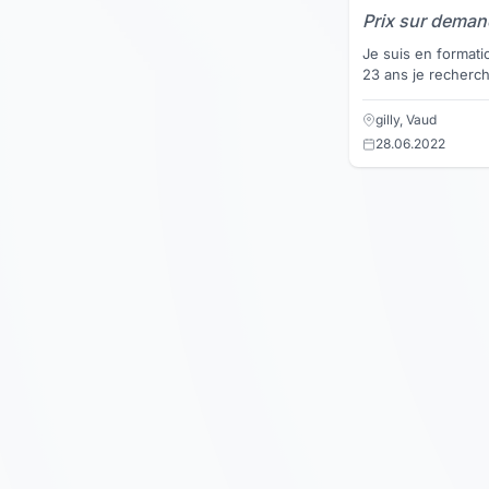
Prix sur dema
Je suis en formati
23 ans je recherch
domaine pour apprendr
sur le c...
gilly, Vaud
28.06.2022