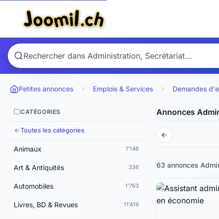
Petites annonces
Emplois & Services
Demandes d'e
Annonces Admini
CATÉGORIES
Toutes les catégories
Animaux
1'146
63 annonces
Admini
Art & Antiquités
336
Automobiles
1'763
Livres, BD & Revues
11'419