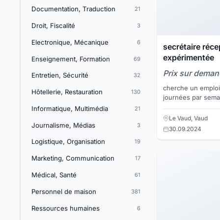
Documentation, Traduction
21
Droit, Fiscalité
3
Electronique, Mécanique
6
secrétaire réce
expérimentée
Enseignement, Formation
69
Prix sur dema
Entretien, Sécurité
32
cherche un emploi 
Hôtellerie, Restauration
130
journées par semai
dynamique, ponctue
Informatique, Multimédia
21
professionnelle, or
Le Vaud, Vaud
Journalisme, Médias
3
30.09.2024
Logistique, Organisation
19
Marketing, Communication
17
Médical, Santé
61
Personnel de maison
381
Ressources humaines
6