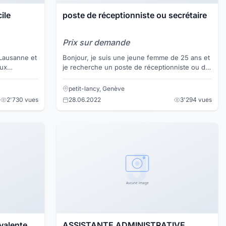
ile
poste de réceptionniste ou secrétaire
Prix sur demande
 Lausanne et
Bonjour, je suis une jeune femme de 25 ans et
eux
je recherche un poste de réceptionniste ou de
de divers
secrétaire. J'ai un CFC de commerce, suis de
langue mat...
petit-lancy, Genève
2'730 vues
28.06.2022
3'294 vues
valente
ASSISTANTE ADMINISTRATIVE