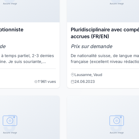
ptionniste
Pluridisciplinaire avec comp
accrues (FR/EN)
nde
Prix sur demande
à temps partiel, 2-3 demies
De nationalité suisse, de langue ma
ne. Je suis souriante,
française (excellent niveau rédactio
lle, j'aime le contact,
l'aise en anglais, compétent nota
ga...
les domaines de :...
Lausanne, Vaud
1'961 vues
24.06.2023