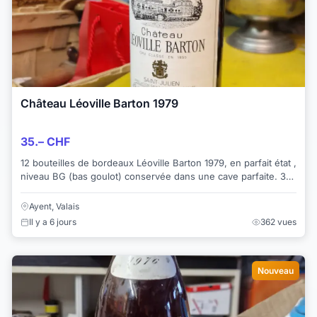
Château Léoville Barton 1979
35.– CHF
12 bouteilles de bordeaux Léoville Barton 1979, en parfait état ,
niveau BG (bas goulot) conservée dans une cave parfaite. 35
.- Frs la bouteille
Ayent, Valais
Il y a 6 jours
362 vues
Nouveau