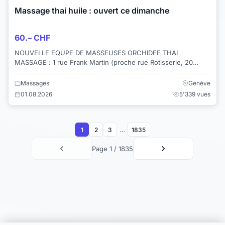
Massage thai huile : ouvert ce dimanche
60.– CHF
NOUVELLE EQUPE DE MASSEUSES ORCHIDEE THAI
MASSAGE : 1 rue Frank Martin (proche rue Rotisserie, 20
mètres de l'entrée de la bibliothèque de la Cité ...
Massages
Genève
01.08.2026
5'339 vues
…
1
2
3
1835
Page 1 / 1835