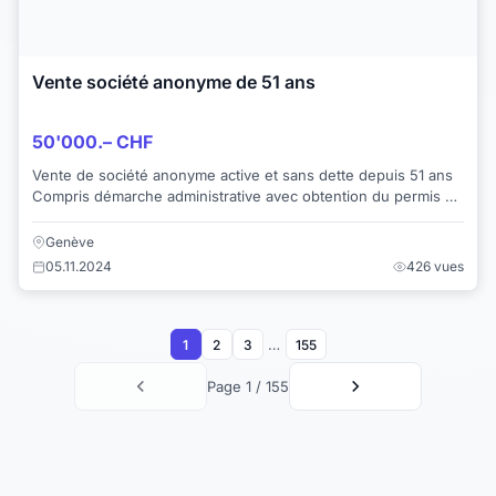
Vente société anonyme de 51 ans
50'000.– CHF
Vente de société anonyme active et sans dette depuis 51 ans
Compris démarche administrative avec obtention du permis si
nécessaire Offre excepti...
Genève
05.11.2024
426 vues
…
1
2
3
155
Page 1 / 155