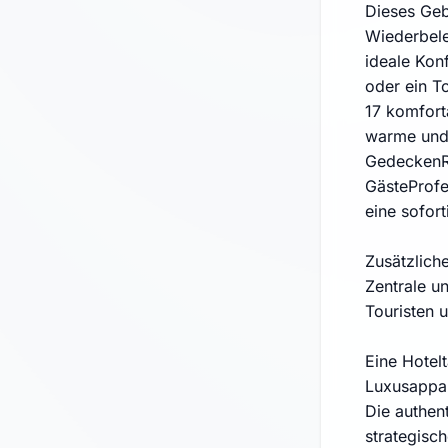
Dieses Geb
Wiederbele
ideale Konf
oder ein T
17 komfort
warme und 
GedeckenRä
GästeProfes
eine sofor
Zusätzliche
Zentrale u
Touristen 
Eine Hotel
Luxusappar
Die authen
strategisch