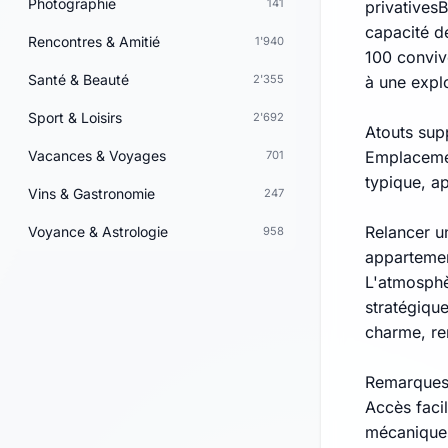
Photographie
141
privativesB
capacité d
Rencontres & Amitié
1'940
100 conviv
Santé & Beauté
2'355
à une expl
Sport & Loisirs
2'692
Atouts sup
Vacances & Voyages
Emplacemen
701
typique, a
Vins & Gastronomie
247
Relancer un
Voyance & Astrologie
958
appartement
L'atmosphè
stratégique
charme, ren
Remarques
Accès faci
mécaniques