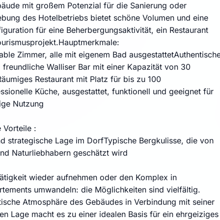
äude mit großem Potenzial für die Sanierung oder
bung des Hotelbetriebs bietet schöne Volumen und eine
iguration für eine Beherbergungsaktivität, ein Restaurant
ourismusprojekt.Hauptmerkmale:
able Zimmer, alle mit eigenem Bad ausgestattetAuthentische
freundliche Walliser Bar mit einer Kapazität von 30
umiges Restaurant mit Platz für bis zu 100
sionelle Küche, ausgestattet, funktionell und geeignet für
tige Nutzung
 Vorteile :
nd strategische Lage im DorfTypische Bergkulisse, die von
und Naturliebhabern geschätzt wird
tätigkeit wieder aufnehmen oder den Komplex in
tements umwandeln: die Möglichkeiten sind vielfältig.
tische Atmosphäre des Gebäudes in Verbindung mit seiner
en Lage macht es zu einer idealen Basis für ein ehrgeiziges