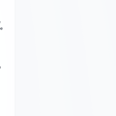
e
ée
e