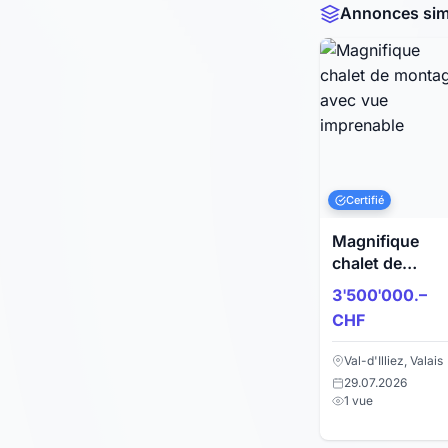
Annonces simi
Certifié
Magnifique
chalet de
montagne ave
3'500'000.–
vue imprenabl
CHF
Val-d'Illiez, Valais
29.07.2026
1 vue