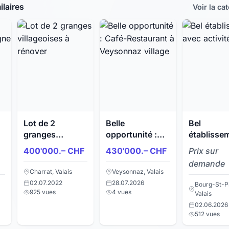
laires
Voir la ca
Lot de 2
Belle
Bel
granges
opportunité :
établisse
c
villageoises à
Café-
avec activ
400'000.– CHF
430'000.– CHF
Prix sur
e
rénover
Restaurant à
varié !
demande
Veysonnaz
Charrat, Valais
Veysonnaz, Valais
village
02.07.2022
28.07.2026
Bourg-St-Pi
925 vues
4 vues
Valais
02.06.2026
512 vues