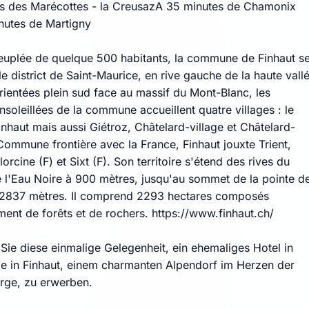
 des Marécottes - la CreusazA 35 minutes de Chamonix
nutes de Martigny
Peuplée de quelque 500 habitants, la commune de Finhaut s
le district de Saint-Maurice, en rive gauche de la haute vall
rientées plein sud face au massif du Mont-Blanc, les
nsoleillées de la commune accueillent quatre villages : le
inhaut mais aussi Giétroz, Châtelard-village et Châtelard-
Commune frontière avec la France, Finhaut jouxte Trient,
lorcine (F) et Sixt (F). Son territoire s'étend des rives du
de l'Eau Noire à 900 mètres, jusqu'au sommet de la pointe d
à 2837 mètres. Il comprend 2293 hectares composés
ment de forêts et de rochers. https://www.finhaut.ch/
Sie diese einmalige Gelegenheit, ein ehemaliges Hotel in
ge in Finhaut, einem charmanten Alpendorf im Herzen der
erge, zu erwerben.