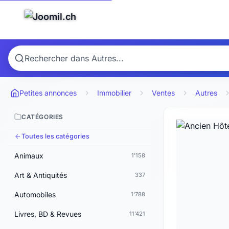
Petites annonces
Immobilier
Ventes
Autres
CATÉGORIES
Toutes les catégories
Animaux
1'158
Art & Antiquités
337
Automobiles
1'788
Livres, BD & Revues
11'421