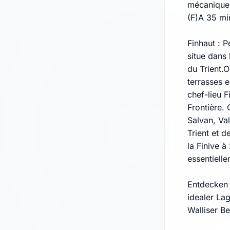
mécaniques
(F)A 35 mi
Finhaut : 
situe dans 
du Trient.O
terrasses e
chef-lieu F
Frontière. 
Salvan, Val
Trient et 
la Finive 
essentielle
Entdecken 
idealer La
Walliser B