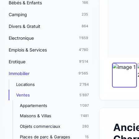
Bébés & Enfants
166
Camping
235
Divers & Gratuit
864
Electronique
1'659
Emplois & Services
4'780
Erotique
9'514
Immobilier
9'565
Locations
2'784
Ventes
5'897
Appartements
1'097
Maisons & Villas
1'481
Ancie
Objets commerciaux
280
Places de parc & Garages
15