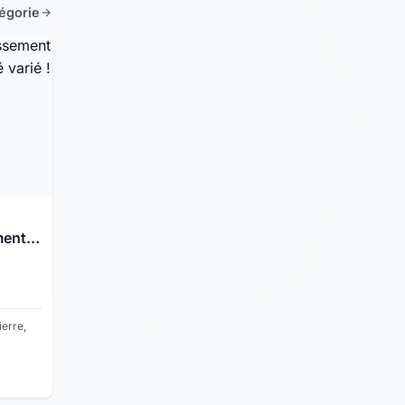
tégorie
ment
ité
erre,