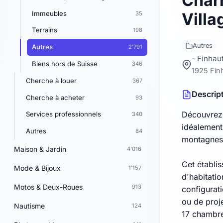
Char
Immeubles
Villa
35
Terrains
198
Autres
Autres
2'791
- Finhaut
Biens hors de Suisse
346
1925 Fin
Cherche à louer
367
Descrip
Cherche à acheter
93
Découvrez 
Services professionnels
340
idéalement 
Autres
84
montagnes 
Maison & Jardin
4'016
Cet établis
Mode & Bijoux
1'157
d'habitati
Motos & Deux-Roues
913
configurat
ou de proje
Nautisme
124
17 chambre