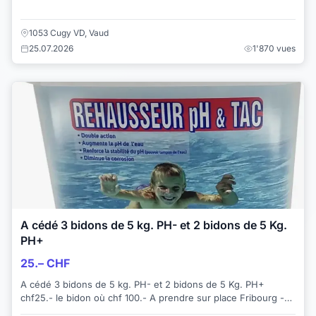
1053 Cugy VD, Vaud
25.07.2026
1'870 vues
A cédé 3 bidons de 5 kg. PH- et 2 bidons de 5 Kg.
PH+
25.– CHF
A cédé 3 bidons de 5 kg. PH- et 2 bidons de 5 Kg. PH+
chf25.- le bidon où chf 100.- A prendre sur place Fribourg -
Payerne Pour plus d’informations +4...