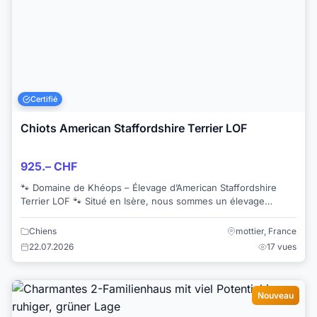
Certifié
Chiots American Staffordshire Terrier LOF
925.– CHF
🐾 Domaine de Khéops – Élevage d’American Staffordshire
Terrier LOF 🐾 Situé en Isère, nous sommes un élevage
passionné où nous élevons nos chiots av...
Chiens
mottier, France
22.07.2026
17 vues
Nouveau