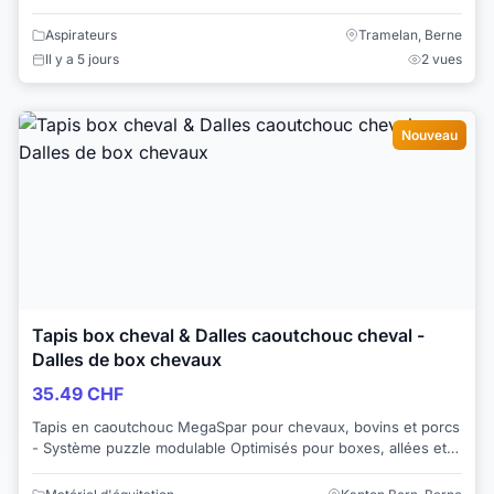
sol au plafond. prix neuf 3898...
Aspirateurs
Tramelan, Berne
Il y a 5 jours
2 vues
Nouveau
Tapis box cheval & Dalles caoutchouc cheval -
Dalles de box chevaux
35.49 CHF
Tapis en caoutchouc MegaSpar pour chevaux, bovins et porcs
- Système puzzle modulable Optimisés pour boxes, allées et
écuries, nos tapis d’écurie o...