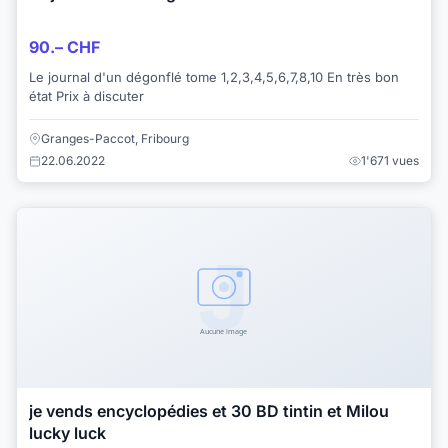
90.– CHF
Le journal d'un dégonflé tome 1,2,3,4,5,6,7,8,10 En très bon
état Prix à discuter
Granges-Paccot, Fribourg
22.06.2022
1'671 vues
je vends encyclopédies et 30 BD tintin et Milou
lucky luck