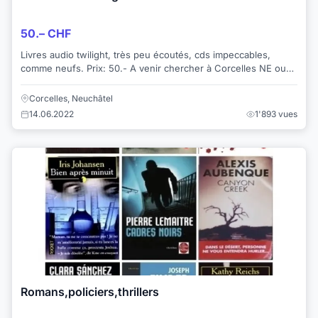
50.– CHF
Livres audio twilight, très peu écoutés, cds impeccables,
comme neufs. Prix: 50.- A venir chercher à Corcelles NE ou
envoi possible contre 7.- de po...
Corcelles, Neuchâtel
14.06.2022
1'893 vues
Romans,policiers,thrillers