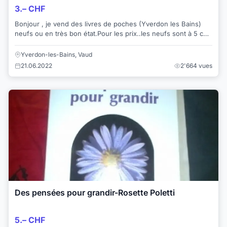
3.– CHF
Bonjour , je vend des livres de poches (Yverdon les Bains)
neufs ou en très bon état.Pour les prix..les neufs sont à 5 chf
et sinon c'est de 2 à 4 chf...
Yverdon-les-Bains, Vaud
21.06.2022
2'664 vues
Des pensées pour grandir-Rosette Poletti
5.– CHF