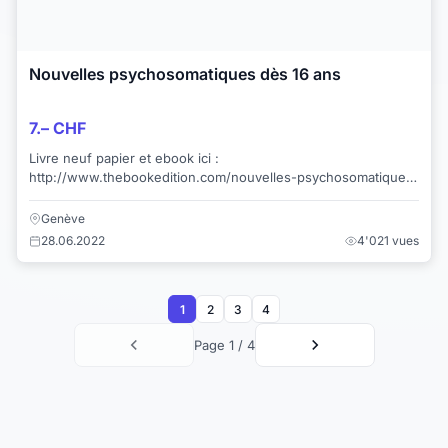
Nouvelles psychosomatiques dès 16 ans
7.– CHF
Livre neuf papier et ebook ici :
http://www.thebookedition.com/nouvelles-psychosomatiques-
patricia-lepetit-p-117491.html Dès 16 ans La fontai...
Genève
28.06.2022
4'021 vues
1
2
3
4
Page 1 / 4