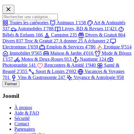
Toutes les catégories
Animaux
1'158
Art & Antiquités
337
Automobiles
1'788
Livres, BD & Revues
11'421
Bébés & Enfants
166
Camping
235
Divers & Gratuit
864
Divers
837
Troc & Gratuit
27
A donner
25
A échanger
2
Electronique
1'659
Emplois & Services
4'780
Erotique
9'514
Immobilier
9'565
Maison & Jardin
4'016
Mode & Bijoux
1'157
Motos & Deux-Roues
913
Nautisme
124
Photographie
141
Rencontres & Amitié
1'940
Santé &
Beauté
2'355
Sport & Loisirs
2'692
Vacances & Voyages
701
Vins & Gastronomie
247
Voyance & Astrologie
958
Fermer
Joomil
À propos
Aide & FAQ
Sécurité
Contact
Partenaires