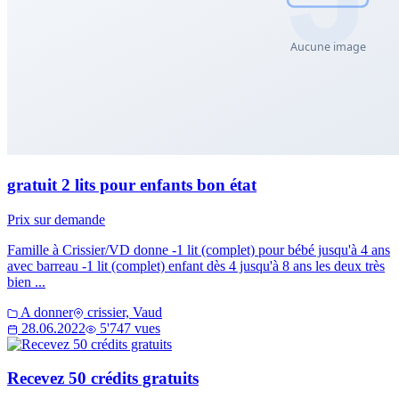
gratuit 2 lits pour enfants bon état
Prix sur demande
Famille à Crissier/VD donne -1 lit (complet) pour bébé jusqu'à 4 ans
avec barreau -1 lit (complet) enfant dès 4 jusqu'à 8 ans les deux très
bien ...
A donner
crissier, Vaud
28.06.2022
5'747 vues
Recevez 50 crédits gratuits