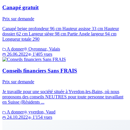
Canapé gratuit
Prix sur demande
Canapé beige profondeur 96 cm Hauteur assisse 33 cm Hauteur
dossier 62 cm Largeur siège 98 cm Partie Angle largeur 94 cm
Longueur totale 290
A donner
Ovronnaz, Valais
26.06.2022
1'405 vues
Conseils financiers Sans FRAIS
Prix sur demande
Je travaille pour une société située à Yverdon-les-Bains, où nous
proposons des conseils NEUTRES pour toute personne travaillant
en Suisse (Résidents ...
A donner
yverdon, Vaud
24.10.2022
1'154 vues