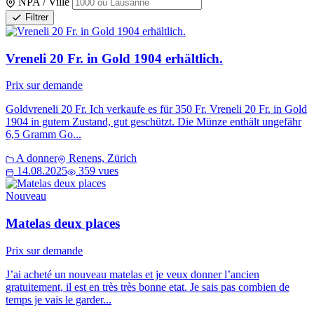
NPA / Ville
Filtrer
Vreneli 20 Fr. in Gold 1904 erhältlich.
Prix sur demande
Goldvreneli 20 Fr. Ich verkaufe es für 350 Fr. Vreneli 20 Fr. in Gold
1904 in gutem Zustand, gut geschützt. Die Münze enthält ungefähr
6,5 Gramm Go...
A donner
Renens, Zürich
14.08.2025
359 vues
Nouveau
Matelas deux places
Prix sur demande
J’ai acheté un nouveau matelas et je veux donner l’ancien
gratuitement, il est en très très bonne etat. Je sais pas combien de
temps je vais le garder...