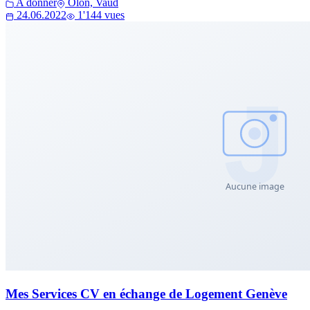
A donner
Olon, Vaud
24.06.2022
1'144 vues
Mes Services CV en échange de Logement Genève