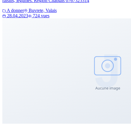
raisins, légumes. Région Chablais 0767325314
A donner
Buvrete, Valais
28.04.2023
724 vues