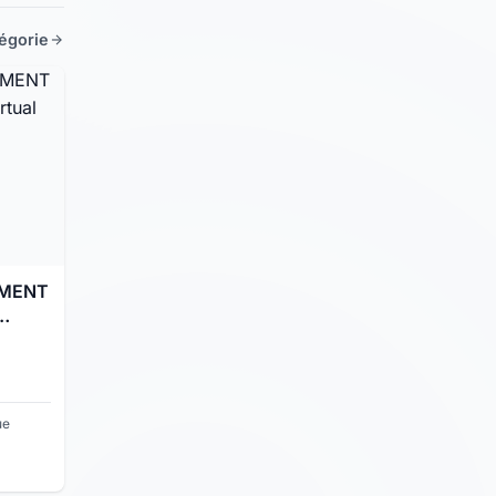
tégorie
MENT
al
RANCE
E
ue