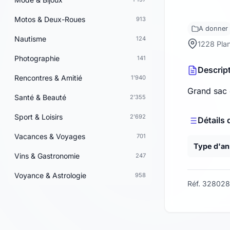
Motos & Deux-Roues
913
A donner
Nautisme
124
1228 Pla
Photographie
141
Descrip
Rencontres & Amitié
1'940
Grand sac e
Santé & Beauté
2'355
Sport & Loisirs
2'692
Détails 
Vacances & Voyages
701
Type d'a
Vins & Gastronomie
247
Voyance & Astrologie
958
Réf. 328028