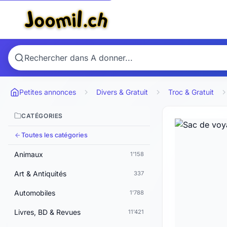
Petites annonces
Divers & Gratuit
Troc & Gratuit
CATÉGORIES
Toutes les catégories
Animaux
1'158
Art & Antiquités
337
Automobiles
1'788
Livres, BD & Revues
11'421