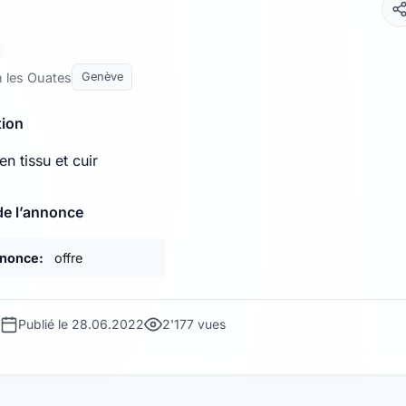
n les Ouates
Genève
tion
n tissu et cuir
de l’annonce
nnonce:
offre
Publié le 28.06.2022
2'177 vues