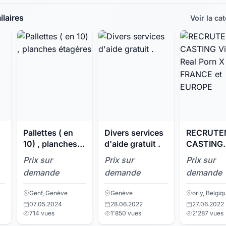
laires
Voir la ca
Pallettes ( en
Divers services
RECRUTE
10) , planches
d'aide gratuit .
CASTING
étagères
Virtual Re
Prix sur
Prix sur
Prix sur
Porn X F
demande
demande
demande
et EUROP
Genf, Genève
Genève
orly, Belgiq
07.05.2024
28.06.2022
27.06.2022
714 vues
1'850 vues
2'287 vues