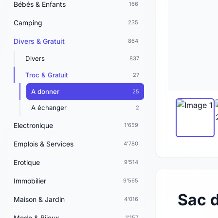
Bébés & Enfants
166
Camping
235
Divers & Gratuit
864
Divers
837
Troc & Gratuit
27
A donner
25
A échanger
2
Electronique
1'659
Emplois & Services
4'780
Erotique
9'514
Immobilier
9'565
Sac 
Maison & Jardin
4'016
Mode & Bijoux
1'157