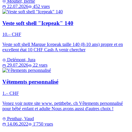
Moutier, Berne
22.07.2026
452 vues
Veste soft shell "Icepeak" 140
10.– CHF
Veste soft shell Marque Icepeak taille 140 (8-10 ans) propre et en
excellent état 10 CHF Cash A venir chercher
Delémont, Jura
29.07.2026
22 vues
Vêtements personnalisé
1.– CHF
Venez voir notre site www. petitbebe. ch Vêtements personnalisé
pour bébé enfant et adulte Nous avons aussi d'autres choix !
Penthaz, Vaud
14.06.2022
1'750 vues