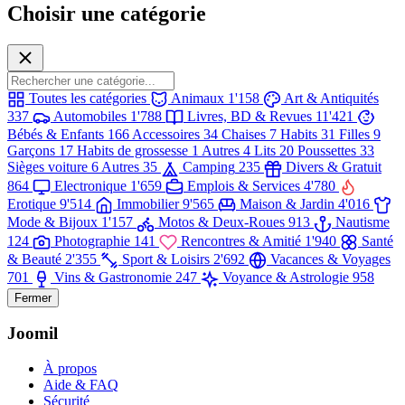
Choisir une catégorie
Toutes les catégories
Animaux
1'158
Art & Antiquités
337
Automobiles
1'788
Livres, BD & Revues
11'421
Bébés & Enfants
166
Accessoires
34
Chaises
7
Habits
31
Filles
9
Garçons
17
Habits de grossesse
1
Autres
4
Lits
20
Poussettes
33
Sièges voiture
6
Autres
35
Camping
235
Divers & Gratuit
864
Electronique
1'659
Emplois & Services
4'780
Erotique
9'514
Immobilier
9'565
Maison & Jardin
4'016
Mode & Bijoux
1'157
Motos & Deux-Roues
913
Nautisme
124
Photographie
141
Rencontres & Amitié
1'940
Santé
& Beauté
2'355
Sport & Loisirs
2'692
Vacances & Voyages
701
Vins & Gastronomie
247
Voyance & Astrologie
958
Fermer
Joomil
À propos
Aide & FAQ
Sécurité