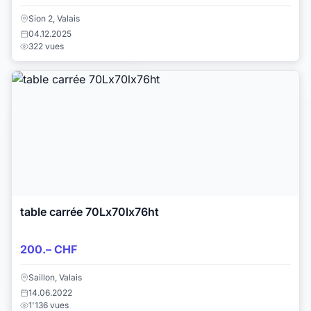
Sion 2, Valais
04.12.2025
322 vues
table carrée 70Lx70lx76ht
200.– CHF
Saillon, Valais
14.06.2022
1'136 vues