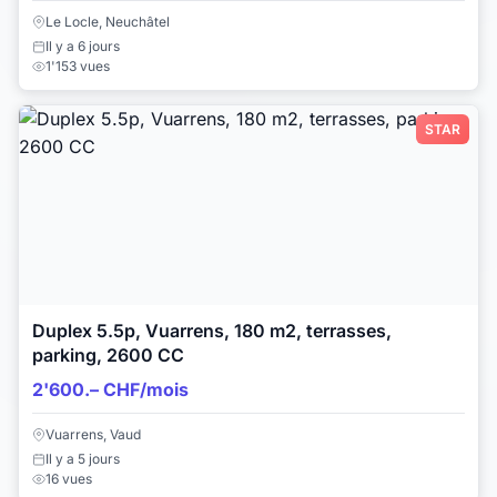
Le Locle, Neuchâtel
Il y a 6 jours
1'153 vues
STAR
Duplex 5.5p, Vuarrens, 180 m2, terrasses,
parking, 2600 CC
2'600.– CHF/mois
Vuarrens, Vaud
Il y a 5 jours
16 vues