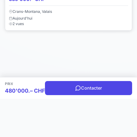
Crans-Montana, Valais
Aujourd'hui
2 vues
PRIX
Contacter
480'000.– CHF
Choisir une catégorie
Infos & Aide
© 2026 Joomil.ch