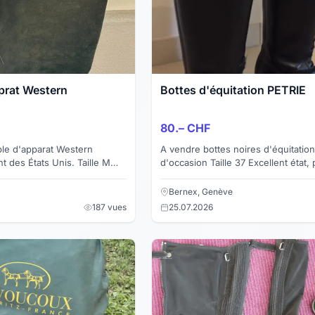
prat Western
Bottes d'équitation PETRIE
80.– CHF
e d'apparat Western
A vendre bottes noires d'équitatio
t des États Unis. Taille M
d'occasion Taille 37 Excellent état, 
dé et chaps à frange en cuir
Achetée CHF 280.00, CHF 80.00
 f...
Bernex, Genève
187 vues
25.07.2026