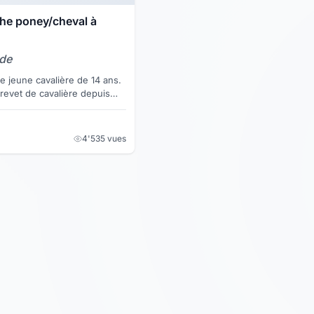
che poney/cheval à
nde
ne jeune cavalière de 14 ans.
evet de cavalière depuis
l'équitation depuis déjà 9
4'535 vues