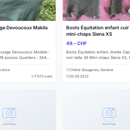
age Devoucoux Makila
Boots Équitation enfant cuir
mini-chaps Siena XS
49.– CHF
ge Devoucoux Modèle :
Boots Équitation enfant Jinette Zap
: 18 pouces Quartiers : 3AA
noir taille 36 Mini-chaps Siena XS, hauteur
36cm largeur 21-31cm En bonne état Frais
envoi 9.-
 France
Chêne-Bougeries, Genève
1'073 vues
20.06.2022