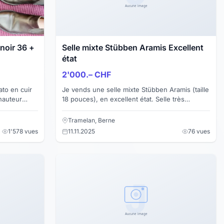
 noir 36 +
Selle mixte Stübben Aramis Excellent
état
2'000.– CHF
ato en cuir
Je vends une selle mixte Stübben Aramis (taille
18 pouces), en excellent état. Selle très
confortable, idéale pour le travail sur le plat
comme pour ...
Tramelan, Berne
1'578 vues
11.11.2025
76 vues