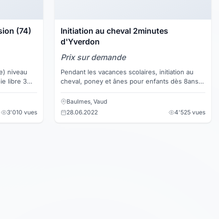
ion (74)
Initiation au cheval 2minutes
d'Yverdon
Prix sur demande
e) niveau
Pendant les vacances scolaires, initiation au
e libre 3
cheval, poney et ânes pour enfants dès 8ans.
t). La
Lieu: Ecuries de Grange Neuve sous le
Château de Champve...
Baulmes, Vaud
3'010 vues
28.06.2022
4'525 vues