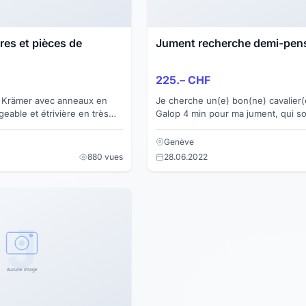
ères et pièces de
Jument recherche demi-pens
225.– CHF
té Krämer avec anneaux en
Je cherche un(e) bon(ne) cavalier(
able et étrivière en très
Galop 4 min pour ma jument, qui soi
fois par semaine (selon arrangemen
jument se trouve aux...
Genève
880 vues
28.06.2022