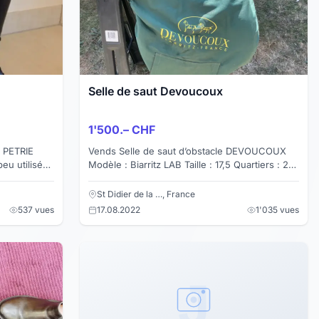
Selle de saut Devoucoux
1'500.– CHF
n PETRIE
Vends Selle de saut d’obstacle DEVOUCOUX
peu utilisées
Modèle : Biarritz LAB Taille : 17,5 Quartiers : 2A
Année: 2013 Coloris : havane Doublée veau
Arcade no...
St Didier de la …, France
537 vues
17.08.2022
1'035 vues