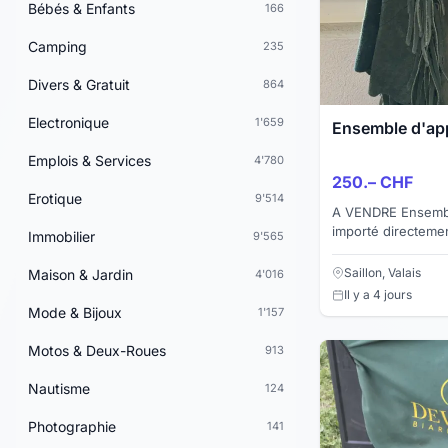
Bébés & Enfants
166
Camping
235
Divers & Gratuit
864
Electronique
1'659
Ensemble d'ap
Emplois & Services
4'780
250.– CHF
Erotique
9'514
A VENDRE Ensembl
importé directemen
Immobilier
9'565
Veste en tissu bro
vert bouteille. Avec
Saillon, Valais
Maison & Jardin
4'016
Il y a 4 jours
Mode & Bijoux
1'157
Motos & Deux-Roues
913
Nautisme
124
Photographie
141