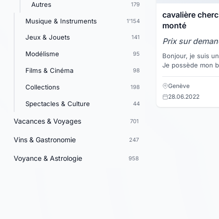
Autres
179
cavalière cher
Musique & Instruments
1'154
monté
Jeux & Jouets
141
Prix sur dema
Modélisme
95
Bonjour, je suis u
Je possède mon br
Films & Cinéma
98
2009 et je fais de 
ans. Je ch...
Genève
Collections
198
28.06.2022
Spectacles & Culture
44
Vacances & Voyages
701
Vins & Gastronomie
247
Voyance & Astrologie
958