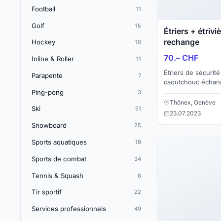
Football
11
Golf
15
Étriers + étrivi
rechange
Hockey
10
70.– CHF
Inline & Roller
11
Étriers de sécuri
Parapente
7
caoutchouc échange
bon état.
Ping-pong
3
Thônex, Genève
Ski
51
23.07.2023
Snowboard
25
Sports aquatiques
19
Sports de combat
34
Tennis & Squash
8
Tir sportif
22
Services professionnels
49