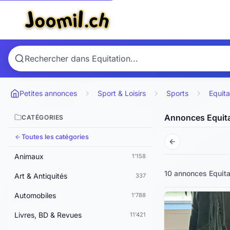
Petites annonces
Sport & Loisirs
Sports
Equita
Annonces Equita
CATÉGORIES
Toutes les catégories
Animaux
1'158
10 annonces
Equita
Art & Antiquités
337
Automobiles
1'788
Livres, BD & Revues
11'421