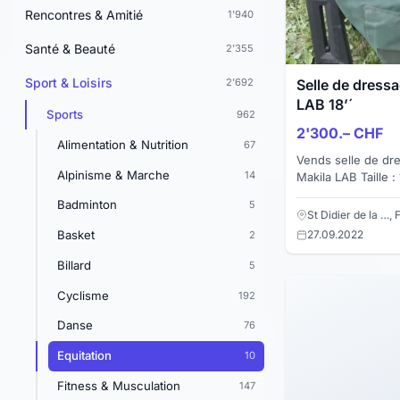
Rencontres & Amitié
1'940
Santé & Beauté
2'355
Sport & Loisirs
2'692
Selle de dress
LAB 18’´
Sports
962
2'300.– CHF
Alimentation & Nutrition
67
Vends selle de dressa
Alpinisme & Marche
14
Makila LAB Taille 
Sanglage en V Panneaux classiques Arcade
Badminton
5
standard ...
St Didier de la …,
27.09.2022
Basket
2
Billard
5
Cyclisme
192
Danse
76
Equitation
10
Fitness & Musculation
147