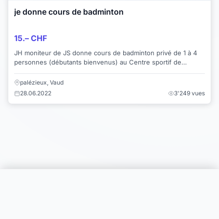
je donne cours de badminton
15.– CHF
JH moniteur de JS donne cours de badminton privé de 1 à 4
personnes (débutants bienvenus) au Centre sportif de
Puidoux ou Bossonnens pour 15 frs de l'...
palézieux, Vaud
28.06.2022
3'249 vues
Choisir une catégorie
Infos & Aide
© 2026 Joomil.ch