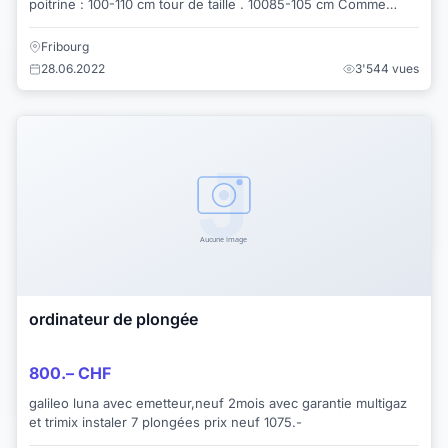
poitrine : 100-110 cm tour de taille . 10085-105 cm Comme
neuf, utilisé pour 3 plo...
Fribourg
28.06.2022
3'544 vues
ordinateur de plongée
800.– CHF
galileo luna avec emetteur,neuf 2mois avec garantie multigaz
et trimix instaler 7 plongées prix neuf 1075.-