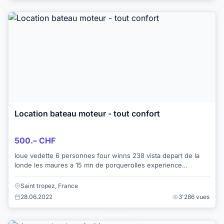
Location bateau moteur - tout confort
500.– CHF
loue vedette 6 personnes four winns 238 vista depart de la
londe les maures a 15 mn de porquerolles experience
demandée L 7.08m X l 2.40m 400€...
Saint tropez, France
28.06.2022
3'286 vues