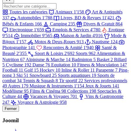
Toutes les catégories
Animaux
1'158
Art & Antiquités
337
Automobiles
1'788
Livres, BD & Revues
11'421
Bébés & Enfants
166
Camping
235
Divers & Gratuit
864
Electronique
1'659
Emplois & Services
4'780
Erotique
9'514
Immobilier
9'565
Maison & Jardin
4'016
Mode &
Bijoux
1'157
Motos & Deux-Roues
913
Nautisme
124
Photographie
141
Rencontres & Amitié
1'940
Santé &
Beauté
2'355
Sport & Loisirs
2'692
Sports
962
Alimentation &
Nutrition
67
Alpinisme & Marche
14
Badminton
5
Basket
2
Billard
5
Cyclisme
192
Danse
76
Equitation
10
Fitness & Musculation
147
Football
11
Golf
15
Hockey
10
Inline & Roller
11
Parapente
7
Ping-
pong
3
Ski
51
Snowboard
25
Sports aquatiques
19
Sports de
combat
34
Tennis & Squash
8
Tir sportif
22
Services professionnels
49
Autres
179
Musique & Instruments
1'154
Jeux & Jouets
141
Modélisme
95
Films & Cinéma
98
Collections
198
Spectacles &
Culture
44
Vacances & Voyages
701
Vins & Gastronomie
247
Voyance & Astrologie
958
Fermer
Joomil