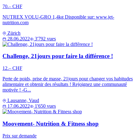
70.– CHF
NUTREX VOLU-GRO 1,4kg Disponible sur: www.jet-
nutrition.com
Zürich
28.06.2022
3'792 vues
Challenge, 21jours pour faire la différence !
12.– CHF
Perte de poids, prise de masse, 21jours pour changer vos habitudes
alimentaire et obtenir des résultats ! Rejoignez une communauté
motivée ! -G...
Lausanne, Vaud
17.06.2022
1'650 vues
Moovement- Nutrition & Fitness shop
Prix sur demande