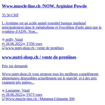
Www.muscle-line.ch /NOW, Arginine Powde
35.50 CHF
L-Arginine est un acide aminé essentiel basique impliqué
principalement dans le métabolisme et l'excrétion d'urée ainsi que la
synthèse d'ADN. Notr...
prilly, Vaud
28.06.2022
3'356 vues
www.nutri-shop.ch / vente de protéines
Prix sur demande
Www.nutri-shop.ch vous propose tous les meilleurs compléments
alimentaires disponibles actuellement sur le marché, et à des prix
vraiment très intéres...
Lausanne, Vaud
28.06.2022
5'673 vues