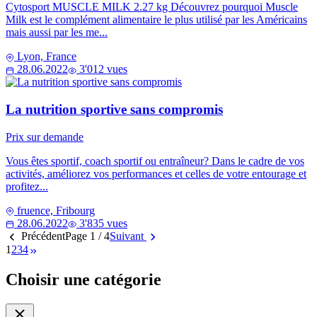
Cytosport MUSCLE MILK 2.27 kg Découvrez pourquoi Muscle
Milk est le complément alimentaire le plus utilisé par les Américains
mais aussi par les me...
Lyon, France
28.06.2022
3'012 vues
La nutrition sportive sans compromis
Prix sur demande
Vous êtes sportif, coach sportif ou entraîneur? Dans le cadre de vos
activités, améliorez vos performances et celles de votre entourage et
profitez...
fruence, Fribourg
28.06.2022
3'835 vues
Précédent
Page 1 / 4
Suivant
1
2
3
4
Choisir une catégorie