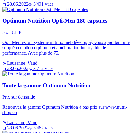
28.06.2022
3'491 vues
Optimum Nutrition Opti-Men 180 capsules
55.– CHF
Opti Men est un système nutritionnel développé, vous apportant une
supplémentation otpimum et amélioration incroyable de
performance. Avec plus de 75...
Lausanne, Vaud
28.06.2022
3'712 vues
Toute la gamme Optimum Nutrition
Prix sur demande
Retrouvez la gamme Optimum Nutrition à bas prix sur www.nutri-
shop.ch
Lausanne, Vaud
28.06.2022
3'462 vues