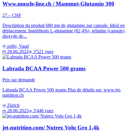
Www.muscle-line.ch / Mammut-Glutamin 300
27.– CHF
Description du produit 680 mg de glutamine par capsule. Idéal en
déplacement. Ingrédients L-glutamine (82,4%), gélatine (capsule),
dioxyde de...
prilly, Vaud
28.06.2022
3'521 vues
Labrada BCAA Power 500 grams
Prix sur demande
Labrada BCAA Power 500 grams Plus de détails sur: www.jet-
nutrition.ch
Zürich
28.06.2022
3'446 vues
jet-nutrition.com/ Nutrex Volu Gro 1,4k