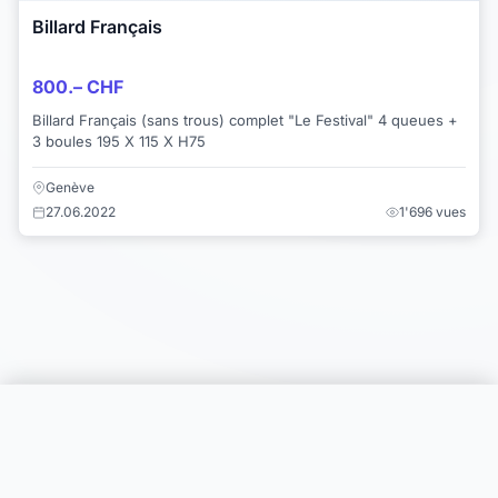
Billard Français
800.– CHF
Billard Français (sans trous) complet "Le Festival" 4 queues +
3 boules 195 X 115 X H75
Genève
27.06.2022
1'696 vues
Choisir une catégorie
Infos & Aide
© 2026 Joomil.ch