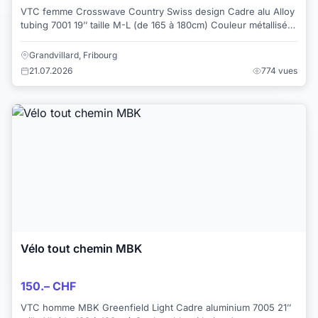
VTC femme Crosswave Country Swiss design Cadre alu Alloy
tubing 7001 19’’ taille M-L (de 165 à 180cm) Couleur métallisé
gris-bleu Avec sonnette, fe...
Grandvillard, Fribourg
21.07.2026
774 vues
Vélo tout chemin MBK
150.– CHF
VTC homme MBK Greenfield Light Cadre aluminium 7005 21’’