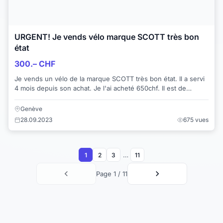
URGENT! Je vends vélo marque SCOTT très bon
état
300.– CHF
Je vends un vélo de la marque SCOTT très bon état. Il a servi
4 mois depuis son achat. Je l'ai acheté 650chf. Il est de
couleur vert militaire/olive...
Genève
28.09.2023
675 vues
…
1
2
3
11
Page 1 / 11