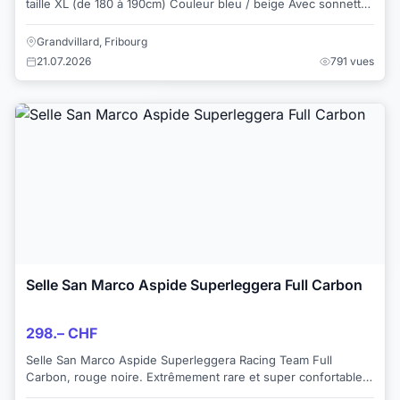
taille XL (de 180 à 190cm) Couleur bleu / beige Avec sonnette,
béquille et porte-gourde S...
Grandvillard, Fribourg
21.07.2026
791 vues
Selle San Marco Aspide Superleggera Full Carbon
298.– CHF
Selle San Marco Aspide Superleggera Racing Team Full
Carbon, rouge noire. Extrêmement rare et super confortable.
État impeccable, carbon visible, quel...