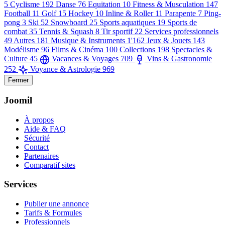
5
Cyclisme
192
Danse
76
Equitation
10
Fitness & Musculation
147
Football
11
Golf
15
Hockey
10
Inline & Roller
11
Parapente
7
Ping-
pong
3
Ski
52
Snowboard
25
Sports aquatiques
19
Sports de
combat
35
Tennis & Squash
8
Tir sportif
22
Services professionnels
49
Autres
181
Musique & Instruments
1'162
Jeux & Jouets
143
Modélisme
96
Films & Cinéma
100
Collections
198
Spectacles &
Culture
45
Vacances & Voyages
709
Vins & Gastronomie
252
Voyance & Astrologie
969
Fermer
Joomil
À propos
Aide & FAQ
Sécurité
Contact
Partenaires
Comparatif sites
Services
Publier une annonce
Tarifs & Formules
Professionnels