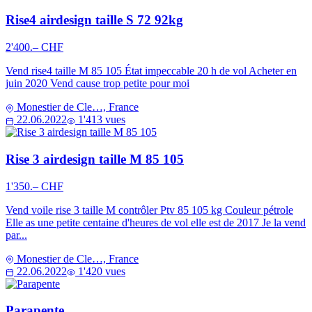
Rise4 airdesign taille S 72 92kg
2'400.– CHF
Vend rise4 taille M 85 105 État impeccable 20 h de vol Acheter en
juin 2020 Vend cause trop petite pour moi
Monestier de Cle…, France
22.06.2022
1'413 vues
Rise 3 airdesign taille M 85 105
1'350.– CHF
Vend voile rise 3 taille M contrôler Ptv 85 105 kg Couleur pétrole
Elle as une petite centaine d'heures de vol elle est de 2017 Je la vend
par...
Monestier de Cle…, France
22.06.2022
1'420 vues
Parapente