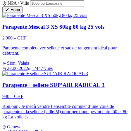
NPA / Ville
Filtrer
Parapente Mescal 3 XS 60kg 80 kg 25 vols
2'000.– CHF
Parapente complet avec sellette et sac de rangement idéal pour
débutant.
Sion, Valais
27.06.2022
1'447 vues
Parapente + sellette SUP’AIR RADICAL 3
940.– CHF
Bonjour , Je met à vendre l’ensemble complet d’une voile de
parapente et la sellette (taille M) pour personne pesant entre 60 et 80
kg La voile est ...
Genève