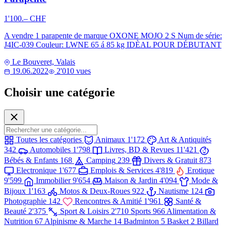
1'100.– CHF
A vendre 1 parapente de marque OXONE MOJO 2 S Num de série:
J4IC-039 Couleur: LWNE 65 á 85 kg IDÈAL POUR DÉBUTANT
Le Bouveret, Valais
19.06.2022
2'010 vues
Choisir une catégorie
Toutes les catégories
Animaux
1'172
Art & Antiquités
342
Automobiles
1'798
Livres, BD & Revues
11'421
Bébés & Enfants
168
Camping
239
Divers & Gratuit
873
Electronique
1'677
Emplois & Services
4'819
Erotique
9'599
Immobilier
9'654
Maison & Jardin
4'094
Mode &
Bijoux
1'163
Motos & Deux-Roues
922
Nautisme
124
Photographie
142
Rencontres & Amitié
1'961
Santé &
Beauté
2'375
Sport & Loisirs
2'710
Sports
966
Alimentation &
Nutrition
67
Alpinisme & Marche
14
Badminton
5
Basket
2
Billard