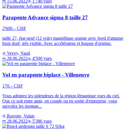
15.06.2022
1'740 vues
Parapente Advance sigma 8 taille 27
2'600.– CHF
taille 27, état neuf (12 vols) magnifique orange avec bord d'attaque
brun doré, très visible. Avec accélérateur et housse d'origine.
Vevey, Vaud
28.06.2022
4'500 vues
Vol en parapente biplace - Villeneuve
170.– CHF
Vous admirez les splendeurs de la région lémanique vues du ciel.
Que ce soit entre amis, en couple ou en sortie d'entreprise, vous
survolez les montag...
Ravoire, Valais
28.06.2022
5'386 vues