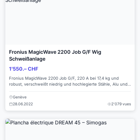
Fronius MagicWave 2200 Job G/F Wig
Schweißanlage
1'550.– CHF
Fronius MagicWave 2200 Job G/F, 220 A bei 17,4 kg und
robust, verschweißt niedrig und hochlegierte Stähle, Alu und
Buntmetalle. Die MagicWave 2200...
Genève
28.06.2022
2'079 vues