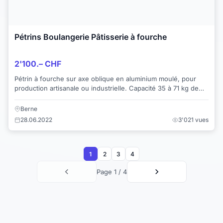
Pétrins Boulangerie Pâtisserie à fourche
2'100.– CHF
Pétrin à fourche sur axe oblique en aluminium moulé, pour
production artisanale ou industrielle. Capacité 35 à 71 kg de
farine, 59 à 120 kg de pâte, 2...
Berne
28.06.2022
3'021 vues
1
2
3
4
Page 1 / 4