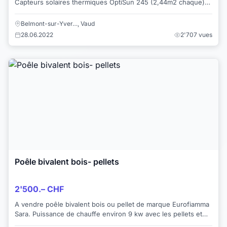
Capteurs solaires thermiques OptiSun 245 (2,44m2 chaque)
5m² Un set de support...
Belmont-sur-Yver…, Vaud
28.06.2022
2'707 vues
Poêle bivalent bois- pellets
2'500.– CHF
A vendre poêle bivalent bois ou pellet de marque Eurofiamma
Sara. Puissance de chauffe environ 9 kw avec les pellets et
jusqu'à 12 kw avec les buch...