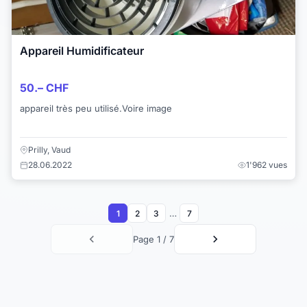
Appareil Humidificateur
50.– CHF
appareil très peu utilisé.Voire image
Prilly, Vaud
28.06.2022
1'962 vues
…
1
2
3
7
Page 1 / 7