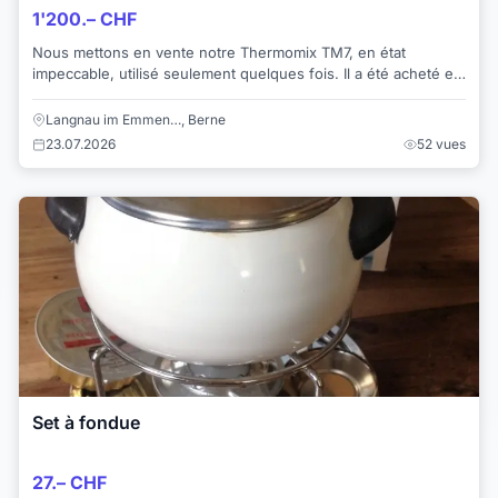
1'200.– CHF
Nous mettons en vente notre Thermomix TM7, en état
impeccable, utilisé seulement quelques fois. Il a été acheté en
juillet et nous possédons la fac...
Langnau im Emmen…, Berne
23.07.2026
52 vues
Set à fondue
27.– CHF