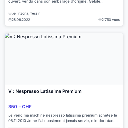
ouvert, vendu dans son emballage d'origine. Gélule
Nespresso et lait pur crème café M...
bellinzona, Tessin
28.06.2022
2'750 vues
V : Nespresso Latissima Premium
350.– CHF
Je vend ma machine nespresso latissima premium achetée le
06.11.2010 Je ne l'ai quasiement jamais servie, elle dort dans
ma cuisine depuis bientôt 2...