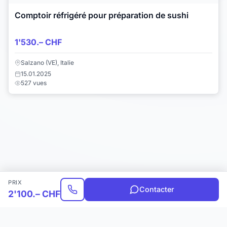
Comptoir réfrigéré pour préparation de sushi
1'530.– CHF
Salzano (VE), Italie
15.01.2025
527 vues
PRIX
Contacter
2'100.– CHF