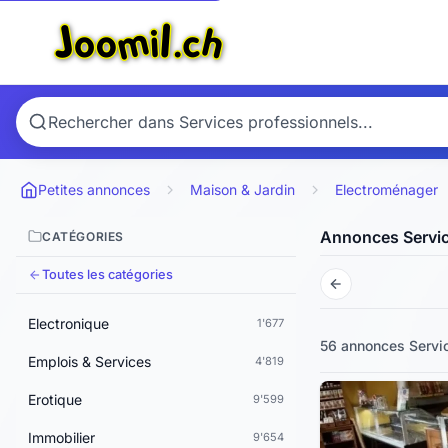
Animaux
1'172
Art & Antiquités
342
Automobiles
1'798
Livres, BD & Revues
11'421
Petites annonces
Maison & Jardin
Electroménager
Bébés & Enfants
168
Annonces Servic
CATÉGORIES
Camping
239
Toutes les catégories
Divers & Gratuit
873
Electronique
1'677
56 annonces
Servi
Emplois & Services
4'819
Erotique
9'599
Immobilier
9'654