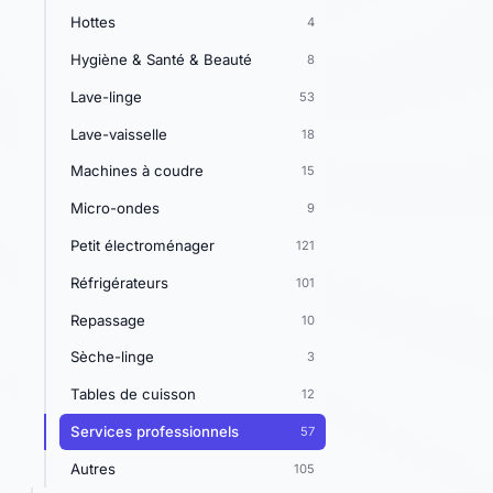
Hottes
4
Hygiène & Santé & Beauté
8
Lave-linge
53
Lave-vaisselle
18
Machines à coudre
15
Micro-ondes
9
Petit électroménager
121
Réfrigérateurs
101
Repassage
10
Sèche-linge
3
Tables de cuisson
12
Services professionnels
57
Autres
105