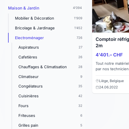
Maison & Jardin
4'094
Mobilier & Décoration
1'909
Bricolage & Jardinage
1'452
Electroménager
726
Comptoir réfrig
2m
Aspirateurs
27
4'401.– CHF
Cafetières
26
Tout notre matériel
Chauffages & Climatisation
28
par nos technicien
garantie Facture pour
Climatiseur
9
réfri...
Liège, Belgique
Congélateurs
35
24.06.2022
Cuisinières
42
Fours
32
Friteuses
6
Grilles pain
5