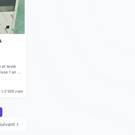
A
 et testé
isse 1 an de
 à
2'928 vues
Suivant