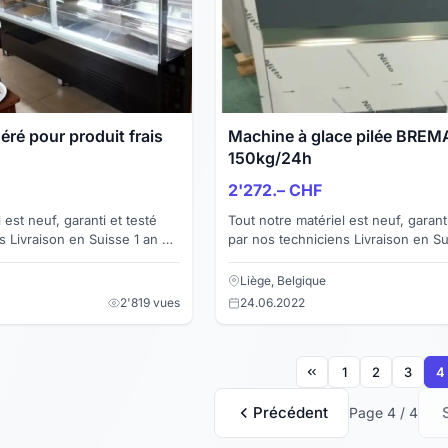
éré pour produit frais
Machine à glace pilée BREM
150kg/24h
2'272.– CHF
 est neuf, garanti et testé
Tout notre matériel est neuf, garanti
s Livraison en Suisse 1 an de
par nos techniciens Livraison en Su
 professionnel Comtoir
garantie Facture pour professionnel Machine
gla...
Liège, Belgique
2'819 vues
24.06.2022
1
2
3
4
Précédent
Page 4 / 4