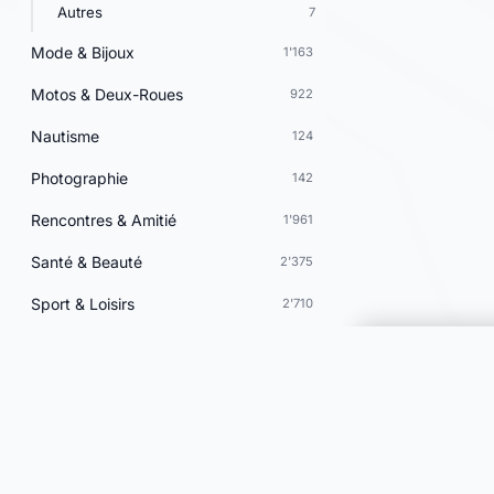
Autres
7
Mode & Bijoux
1'163
Motos & Deux-Roues
922
Nautisme
124
Photographie
142
Rencontres & Amitié
1'961
Santé & Beauté
2'375
Sport & Loisirs
2'710
Vacances & Voyages
709
Vins & Gastronomie
252
Choisir une 
Voyance & Astrologie
969