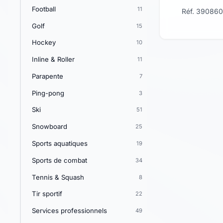
Football
11
Réf. 390860
Golf
15
Hockey
10
Inline & Roller
11
Parapente
7
Ping-pong
3
Ski
51
Snowboard
25
Sports aquatiques
19
Sports de combat
34
Tennis & Squash
8
Tir sportif
22
Services professionnels
49