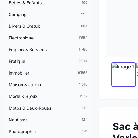
Bébés & Enfants
166
Camping
235
Divers & Gratuit
864
Electronique
1'659
Emplois & Services
4'780
Erotique
9'514
Immobilier
9'565
Maison & Jardin
4'016
Mode & Bijoux
1'157
Motos & Deux-Roues
913
Nautisme
124
Sac à
Photographie
141