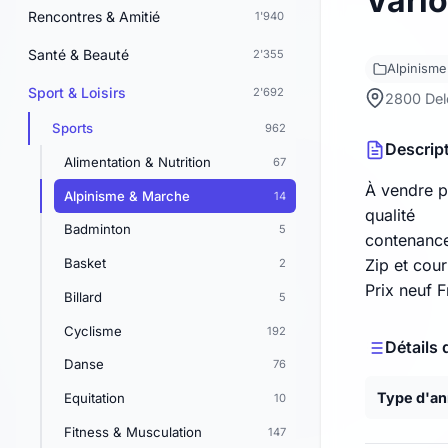
Vario
Rencontres & Amitié
1'940
Santé & Beauté
2'355
Alpinisme
Sport & Loisirs
2'692
2800 De
Sports
962
Descrip
Alimentation & Nutrition
67
À vendre po
Alpinisme & Marche
14
qualité
Badminton
5
contenance
Basket
Zip et cou
2
Prix neuf F
Billard
5
Cyclisme
192
Détails 
Danse
76
Type d'a
Equitation
10
Fitness & Musculation
147