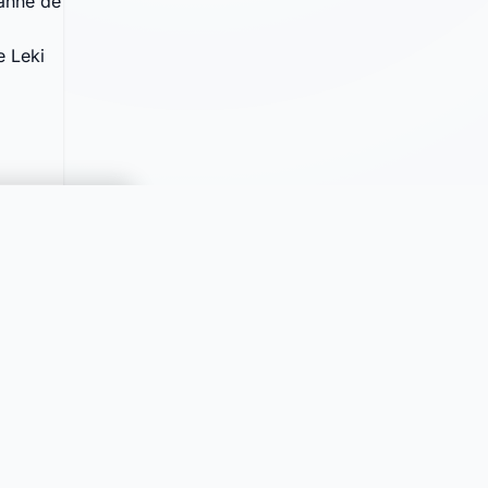
anne
e
que
walk
ve
1'158