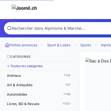
Petites annonces
Sport & Loisirs
Sports
Alpin
CATÉGORIES
Toutes les catégories
Animaux
1'158
Art & Antiquités
337
Automobiles
1'788
Livres, BD & Revues
11'421