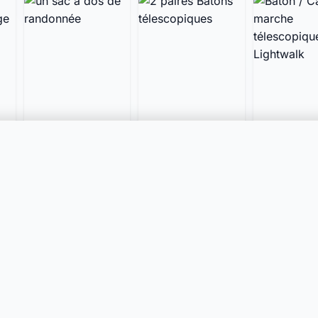
un sac a dos de
2 paires Bâtons
Bâton / C
randonnée
télescopiques
de march
télescopi
catégorie
50.– CHF
35.– CHF
20.– CHF
Leki Light
1053 Cugy VD, Vaud
Bière, Vaud
onex, Genè
25.07.2026
Il y a 2 jours
21.07.2022
2'103 vues
5 vues
1'295 vues
s catégories