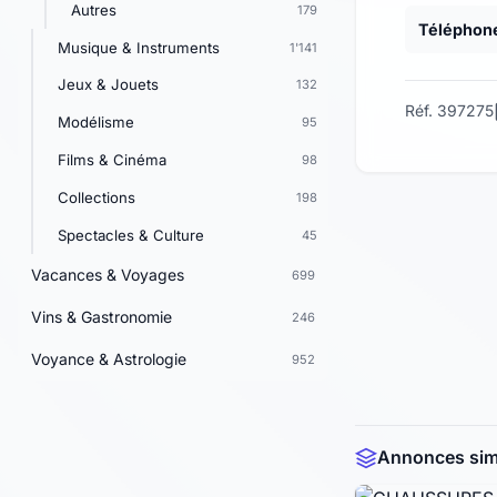
Autres
179
Téléphon
Musique & Instruments
1'141
Jeux & Jouets
132
Réf. 397275
Modélisme
95
Films & Cinéma
98
Collections
198
Spectacles & Culture
45
Vacances & Voyages
699
Vins & Gastronomie
246
Voyance & Astrologie
952
Annonces simi