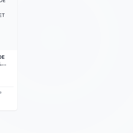
DE
L
R ET
R
e