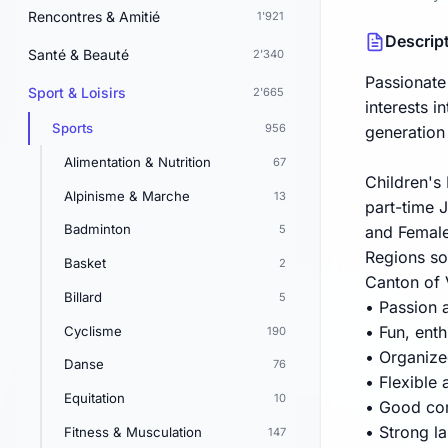
Rencontres & Amitié
1'921
Descrip
Santé & Beauté
2'340
Passionate
Sport & Loisirs
2'665
interests i
Sports
956
generation 
Alimentation & Nutrition
67
Children's
Alpinisme & Marche
13
part-time J
Badminton
5
and Femal
Regions so
Basket
2
Canton of
Billard
5
• Passion 
• Fun, ent
Cyclisme
190
• Organize
Danse
76
• Flexible
Equitation
10
• Good com
• Strong l
Fitness & Musculation
147