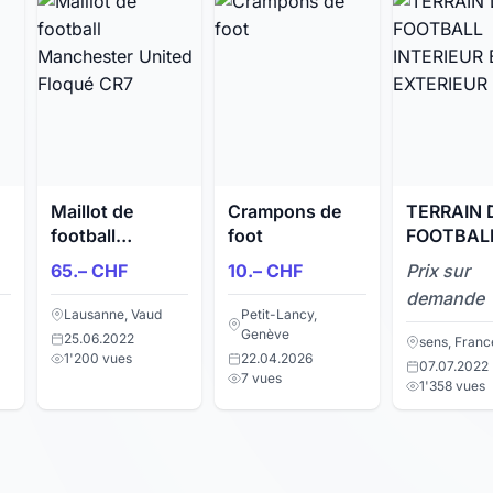
Maillot de
Crampons de
TERRAIN 
football
foot
FOOTBAL
Manchester
INTERIEU
65.– CHF
10.– CHF
Prix sur
United Floqué
EXTERIEU
demande
CR7
Lausanne, Vaud
Petit-Lancy,
Genève
25.06.2022
sens, Franc
1'200 vues
22.04.2026
07.07.2022
7 vues
1'358 vues