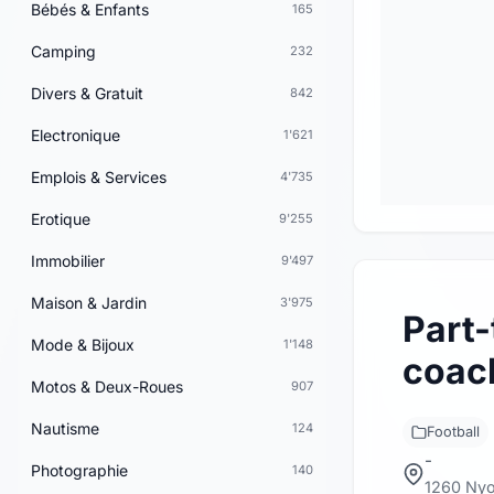
Bébés & Enfants
165
Camping
232
Divers & Gratuit
842
Electronique
1'621
Emplois & Services
4'735
Erotique
9'255
Immobilier
9'497
Maison & Jardin
3'975
Part-
Mode & Bijoux
1'148
coac
Motos & Deux-Roues
907
Nautisme
124
Football
-
Photographie
140
1260 Ny