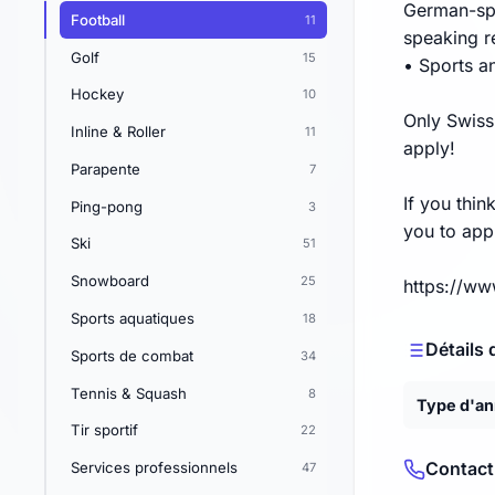
German-spe
Football
11
speaking r
Golf
15
• Sports an
Hockey
10
Only Swiss
Inline & Roller
11
apply!
Parapente
7
If you thi
Ping-pong
3
you to app
Ski
51
Snowboard
25
https://ww
Sports aquatiques
18
Détails 
Sports de combat
34
Tennis & Squash
8
Type d'a
Tir sportif
22
Contact
Services professionnels
47