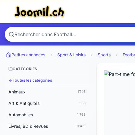
Petites annonces
Sport & Loisirs
Sports
Footba
CATÉGORIES
Toutes les catégories
Animaux
1'146
Art & Antiquités
336
Automobiles
1'763
Livres, BD & Revues
11'419