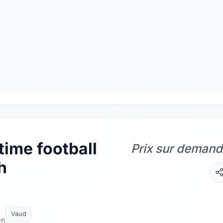
time football
Prix sur deman
h
Vaud
on