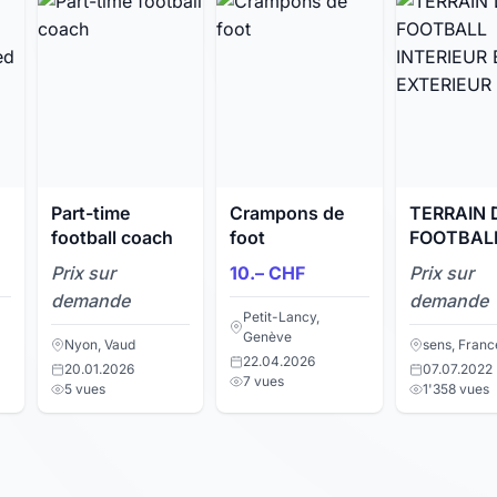
Part-time
Crampons de
TERRAIN 
football coach
foot
FOOTBAL
INTERIEU
Prix sur
10.– CHF
Prix sur
EXTERIEU
demande
demande
Petit-Lancy,
Genève
Nyon, Vaud
sens, Franc
22.04.2026
20.01.2026
07.07.2022
7 vues
5 vues
1'358 vues