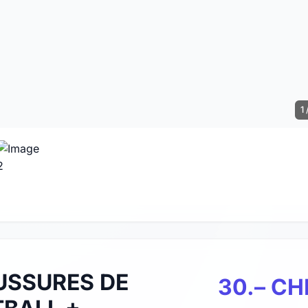
1 
USSURES DE
30.– CH