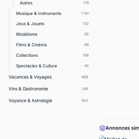
Autres
179
Musique & Instruments
1'141
Jeux & Jouets
132
Modélisme
95
Films & Cinéma
98
Collections
198
Spectacles & Culture
45
Vacances & Voyages
699
Vins & Gastronomie
246
Voyance & Astrologie
952
Annonces simi