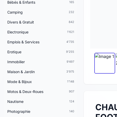
Bébés & Enfants
165
Camping
232
Divers & Gratuit
842
Electronique
1'621
Emplois & Services
4'735
Erotique
9'255
Immobilier
9'497
Maison & Jardin
3'975
Mode & Bijoux
1'148
Motos & Deux-Roues
907
Nautisme
124
CHA
Photographie
140