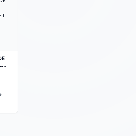
DE
L
R ET
R
e