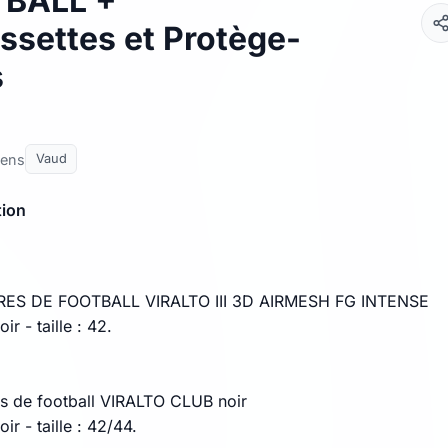
BALL +
ssettes et Protège-
s
nens
Vaud
tion
S DE FOOTBALL VIRALTO III 3D AIRMESH FG INTENSE
ir - taille : 42.
s de football VIRALTO CLUB noir
ir - taille : 42/44.