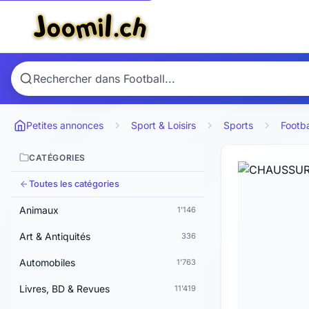
Petites annonces
Sport & Loisirs
Sports
Footba
CATÉGORIES
Toutes les catégories
Animaux
1'146
Art & Antiquités
336
Automobiles
1'763
Livres, BD & Revues
11'419