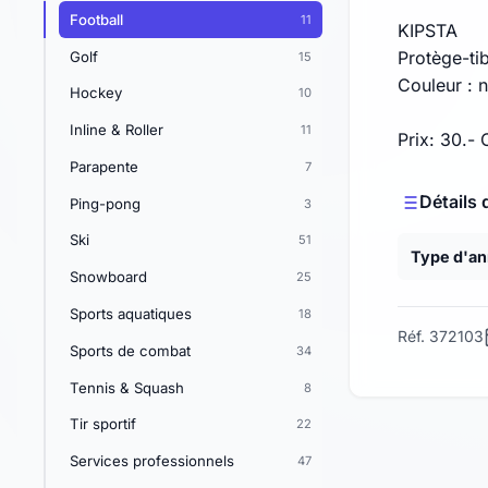
Football
11
KIPSTA
Protège-ti
Golf
15
Couleur : no
Hockey
10
Inline & Roller
11
Prix: 30.-
Parapente
7
Détails 
Ping-pong
3
Ski
51
Type d'a
Snowboard
25
Sports aquatiques
18
Réf. 372103
Sports de combat
34
Tennis & Squash
8
Tir sportif
22
Services professionnels
47