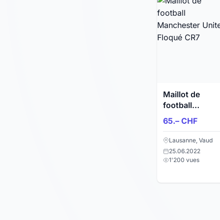
Maillot de
football
Manchester
65.– CHF
United Floqué
CR7
Lausanne, Vaud
25.06.2022
1'200 vues