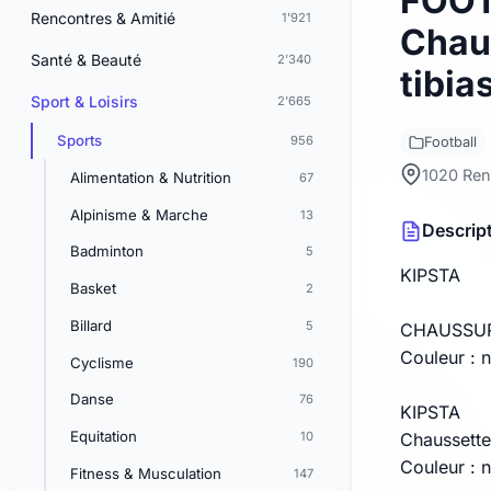
FOOT
Rencontres & Amitié
1'921
Chau
Santé & Beauté
2'340
tibia
Sport & Loisirs
2'665
Sports
956
Football
1020 Re
Alimentation & Nutrition
67
Alpinisme & Marche
13
Descrip
Badminton
5
KIPSTA
Basket
2
Billard
5
CHAUSSURE
Couleur : no
Cyclisme
190
Danse
76
KIPSTA
Equitation
10
Chaussette
Couleur : no
Fitness & Musculation
147