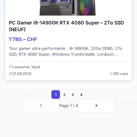
PC Gamer i9-14900K RTX 4080 Super – 2To SSD
(NEUF)
1'780.– CHF
Tour gamer ultra-performante : i9-14900K, 32Go DDR5, 2To
SSD, RTX 4080 Super, Windows 11 préinstallé. Livraison
gratuite ! Une affaire en or ! Lien ...
Lausanne, Vaud
21.08.2025
261 vues
1
2
3
4
Page 1 / 4