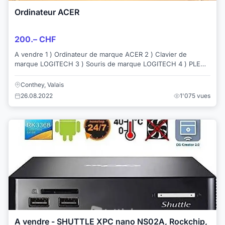
Ordinateur ACER
200.– CHF
A vendre 1 ) Ordinateur de marque ACER 2 ) Clavier de
marque LOGITECH 3 ) Souris de marque LOGITECH 4 ) PLEO
CAM de marque SAMSUNG 5) Câble d’...
Conthey, Valais
26.08.2022
1'075 vues
A vendre - SHUTTLE XPC nano NS02A, Rockchip,