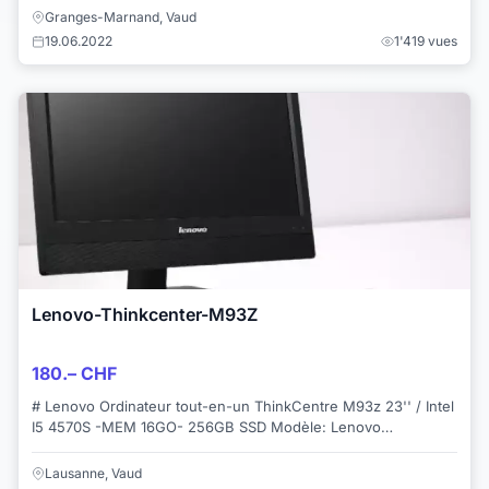
Granges-Marnand, Vaud
19.06.2022
1'419 vues
Lenovo-Thinkcenter-M93Z
180.– CHF
# Lenovo Ordinateur tout-en-un ThinkCentre M93z 23'' / Intel
I5 4570S -MEM 16GO- 256GB SSD Modèle: Lenovo
Thinkcentre M93z All in One (Tout en Un) ...
Lausanne, Vaud